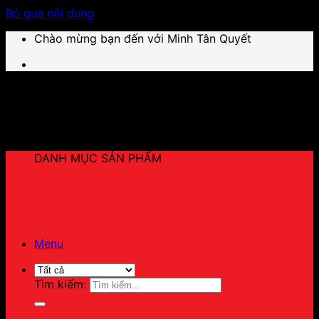
Bỏ qua nội dung
Chào mừng bạn đến với Minh Tân Quyết
DANH MỤC SẢN PHẨM
Menu
Tìm kiếm: