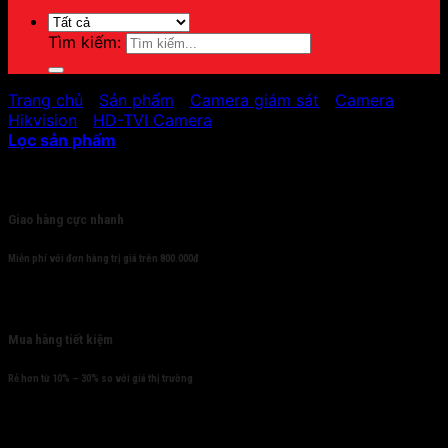
Tìm kiếm:
Trang chủ
/
Sản phẩm
/
Camera giám sát
/
Camera
Hikvision
/
HD-TVI Camera
Lọc sản phẩm
Cam kết
Giao hàng cực nhanh
Miễn phí với đơn hàng trị giá trên 800.000đ
Mua hàng tiết kiệm
Rẻ hơn từ 10% – 30% so với giá thị trường