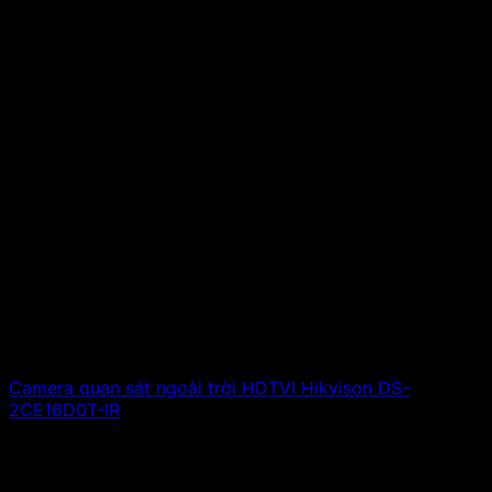
Camera quan sát ngoài trời HDTVI Hikvison DS-
2CE16D0T-IR
870,000
₫
Giá gốc là: 870,000 ₫.
530,000
₫
Giá hiện tại
là: 530,000 ₫.