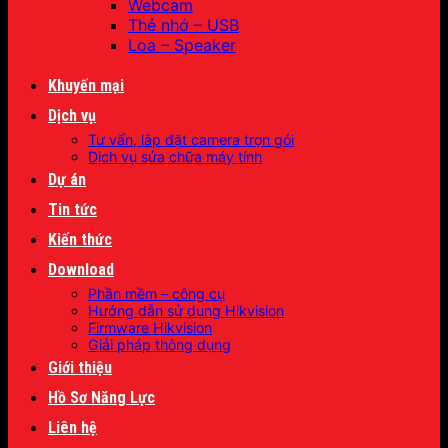
Webcam
Thẻ nhớ – USB
Loa – Speaker
Khuyến mại
Dịch vụ
Tư vấn, lắp đặt camera trọn gói
Dịch vụ sửa chữa máy tính
Dự án
Tin tức
Kiến thức
Download
Phần mềm – công cụ
Hướng dẫn sử dụng Hikvision
Firmware Hikvision
Giải pháp thông dụng
Giới thiệu
Hồ Sơ Năng Lực
Liên hệ