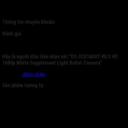
khoản trước cho chúng tôi qua tài khoản nhân hàng, và
chúng tôi sẽ gửi chuyển phát nhanh cho quý khách:
Thông tin chuyển khoản:
Đánh giá
Chưa có đánh giá nào.
Hãy là người đầu tiên nhận xét “DS-2CE16D0T-WL5 HD
1080p White Supplement Light Bullet Camera”
Bạn phải
đăng nhập
để gửi đánh giá.
Sản phẩm tương tự