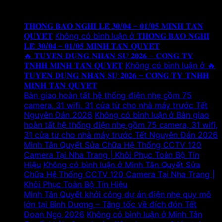
Tin tức mới
𝐓𝐇𝐎̂𝐍𝐆 𝐁𝐀́𝐎 𝐍𝐆𝐇𝐈̉ 𝐋𝐄̂̃ 𝟑𝟎/𝟎𝟒 – 𝟎𝟏/𝟎𝟓 𝐌𝐈𝐍𝐇 𝐓𝐀̂𝐍
𝐐𝐔𝐘𝐄̂́𝐓
Không có bình luận
ở 𝐓𝐇𝐎̂𝐍𝐆 𝐁𝐀́𝐎 𝐍𝐆𝐇𝐈̉
𝐋𝐄̂̃ 𝟑𝟎/𝟎𝟒 – 𝟎𝟏/𝟎𝟓 𝐌𝐈𝐍𝐇 𝐓𝐀̂𝐍 𝐐𝐔𝐘𝐄̂́𝐓
🔥 𝐓𝐔𝐘𝐄̂̉𝐍 𝐃𝐔̣𝐍𝐆 𝐍𝐇𝐀̂𝐍 𝐒𝐔̛̣ 𝟐𝟎𝟐𝟔 – 𝐂𝐎̂𝐍𝐆 𝐓𝐘
𝐓𝐍𝐇𝐇 𝐌𝐈𝐍𝐇 𝐓𝐀̂𝐍 𝐐𝐔𝐘𝐄̂́𝐓
Không có bình luận
ở 🔥
𝐓𝐔𝐘𝐄̂̉𝐍 𝐃𝐔̣𝐍𝐆 𝐍𝐇𝐀̂𝐍 𝐒𝐔̛̣ 𝟐𝟎𝟐𝟔 – 𝐂𝐎̂𝐍𝐆 𝐓𝐘 𝐓𝐍𝐇𝐇
𝐌𝐈𝐍𝐇 𝐓𝐀̂𝐍 𝐐𝐔𝐘𝐄̂́𝐓
Bàn giao hoàn tất hệ thống điện nhẹ gồm 75
camera, 31 wifi, 31 cửa từ cho nhà máy trước Tết
Nguyên Đán 2026
Không có bình luận
ở Bàn giao
hoàn tất hệ thống điện nhẹ gồm 75 camera, 31 wifi,
31 cửa từ cho nhà máy trước Tết Nguyên Đán 2026
Minh Tân Quyết Sửa Chữa Hệ Thống CCTV 120
Camera Tại Nha Trang | Khôi Phục Toàn Bộ Tín
Hiệu
Không có bình luận
ở Minh Tân Quyết Sửa
Chữa Hệ Thống CCTV 120 Camera Tại Nha Trang |
Khôi Phục Toàn Bộ Tín Hiệu
Minh Tân Quyết khởi công dự án điện nhẹ quy mô
lớn tại Bình Dương – Tăng tốc về đích đón Tết
Đoan Ngọ 2026
Không có bình luận
ở Minh Tân