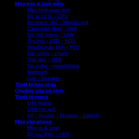
Máy tính & Linh kiện
Màn hình máy tính
Bộ vi xử lý - CPU
Bo mạch chủ - Mainboard
Card màn hình - VGA
Bộ nhớ trong - RAM
Ổ cứng - SSD - HDD
Nguồn máy tính - PSU
Bàn phím - chuột
Thẻ nhớ - USB
Tai nghe - Headphone
Webcam
Loa - Speaker
Thiết bị báo cháy
Chuông cửa có hình
Thiết bị mạng
Dây mạng
USB thu wifi
AP - Router - Modem - Switch
Máy văn phòng
Máy in & scan
Bộ lưu điện - UPS