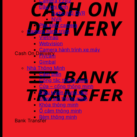
Camera Ezviz
Đầu ghi hình
Turbo HD DVR
NVR
Phụ kiện camera
Camera hành trình
Vietmap
Webvision
Camera hành trình xe máy
Cash On Delivery
Flycam
Gimbal
Nhà Thông Minh
Cảm biến
Công tắc thông minh
Cửa – cổng thông minh
Điều khiển trung tâm
Giám sát thông minh
Khóa thông minh
Ổ cắm thông minh
Rèm thông minh
Bank Transfer