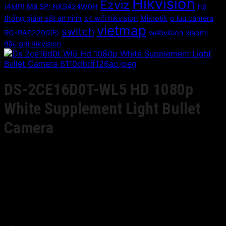
Hikvision
Ezviz
(4MP) Mã SP: NKS424W0H
hệ
thống giám sát an ninh
kit wifi hikvision
Mikrotik
o luu camera
vietmap
switch
RG-RAP2200(F)
webvision
xiaomi
đầu ghi hikvision
DS-2CE16D0T-WL5 HD 1080p
White Supplement Light Bullet
Camera
Giá liên hệ
• 2 Megapixel high-performance CMOS
• Analog HD output, up to 1080P resolution
• White supplement light (up to 50 m distance)
• IP66
• Up the Coax(HIKVISION-C)