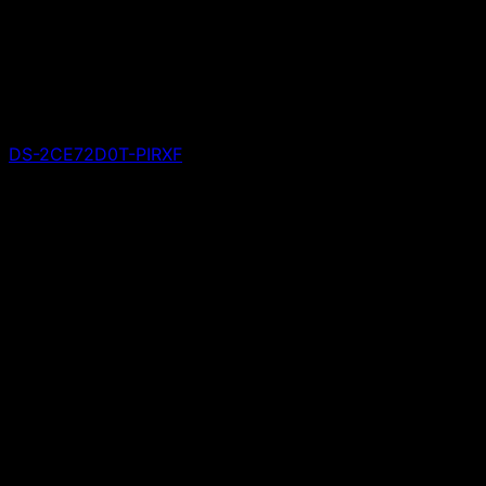
DS-2CE72D0T-PIRXF
Giá liên hệ