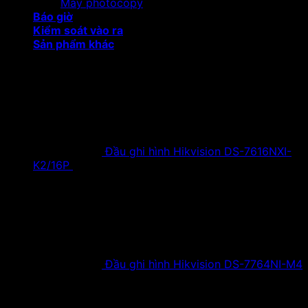
Máy photocopy
Báo giờ
Kiểm soát vào ra
Sản phẩm khác
Sản phẩm khuyến mại
Đầu ghi hình Hikvision DS-7616NXI-
K2/16P
18,500,000
₫
Giá gốc là:
18,500,000 ₫.
9,900,000
₫
Giá hiện tại là:
9,900,000 ₫.
Đầu ghi hình Hikvision DS-7764NI-M4
38,630,000
₫
Giá gốc là:
38,630,000 ₫.
19,900,000
₫
Giá hiện tại là:
19,900,000 ₫.