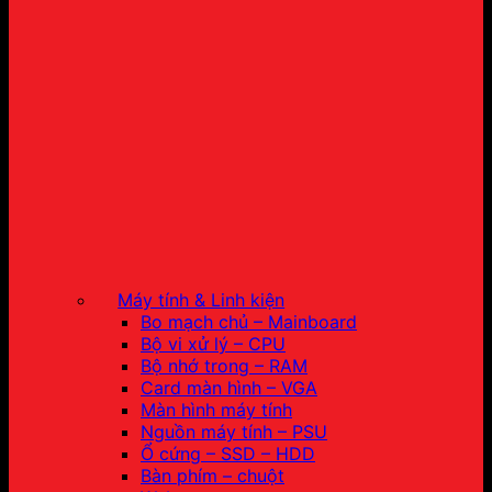
Máy tính & Linh kiện
Bo mạch chủ – Mainboard
Bộ vi xử lý – CPU
Bộ nhớ trong – RAM
Card màn hình – VGA
Màn hình máy tính
Nguồn máy tính – PSU
Ổ cứng – SSD – HDD
Bàn phím – chuột