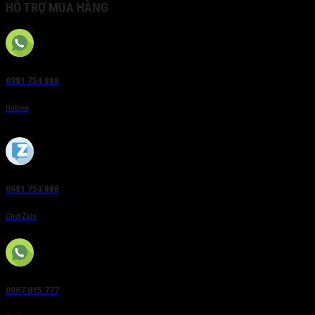
HỖ TRỢ MUA HÀNG
0981 754 888
Hotline
0981 754 888
Chat Zalo
0967 015 777