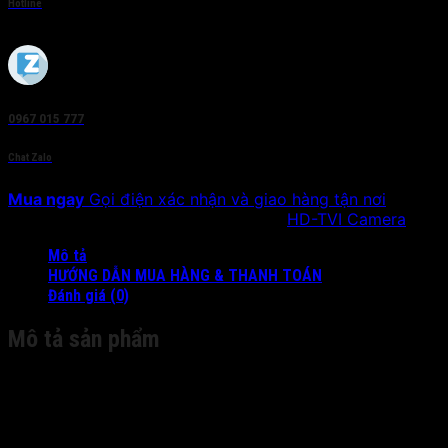
Hotline
0967 015 777
Chat Zalo
Mua ngay
Gọi điện xác nhận và giao hàng tận nơi
SKU:
DS-2CE16D0T-WL5
Danh mục:
HD-TVI Camera
Mô tả
HƯỚNG DẪN MUA HÀNG & THANH TOÁN
Đánh giá (0)
Mô tả sản phẩm
Camera
Image Sensor:
|
2MP CMOS Image Sensor