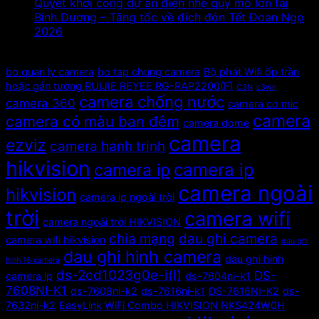
Quyết khởi công dự án điện nhẹ quy mô lớn tại
Bình Dương – Tăng tốc về đích đón Tết Đoan Ngọ
2026
Tags
bo quan ly camera
bo tap chung camera
Bộ phát Wifi ốp trần
hoặc gắn tường RUIJIE REYEE RG-RAP2200(F)
C3N
c3wn
camera chống nước
camera 360
camera có mic
camera
camera có màu ban đêm
camera dome
camera
ezviz
camera hanh trinh
hikvision
camera ip
camera ip
camera ngoài
hikvision
camera ip ngoài trời
trời
camera wifi
camera ngoài trời HIKVISION
chia mạng
dau ghi camera
camera wifi hikvision
dau ghi
dau ghi hinh camera
dau ghi hinh
hinh 16 camera
ds-2cd1023g0e-i(l)
DS-
camera ip
ds-7604ni-k1
7608NI-K1
ds-7608ni-k2
ds-7616ni-k1
DS-7616NI-K2
ds-
7632ni-k2
EasyLink WiFi Combo HIKVISION NKS424W0H