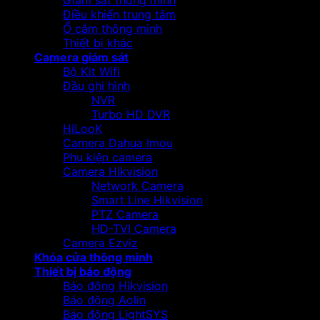
Giám sát thông minh
Điều khiển trung tâm
Ổ cắm thông minh
Thiết bị khác
Camera giám sát
Bộ Kit Wifi
Đầu ghi hình
NVR
Turbo HD DVR
HiLooK
Camera Dahua Imou
Phụ kiện camera
Camera Hikvision
Network Camera
Smart Line Hikvision
PTZ Camera
HD-TVI Camera
Camera Ezviz
Khóa cửa thông minh
Thiết bị báo động
Báo động Hikvision
Báo động Aolin
Báo động LightSYS