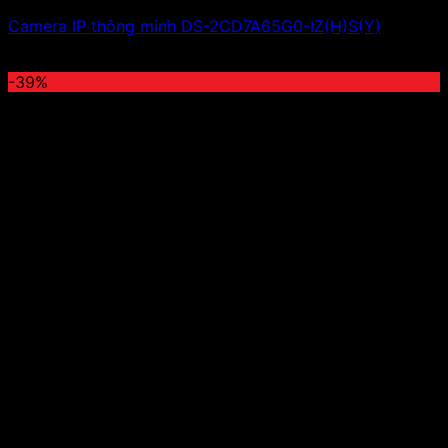
Camera IP thông minh DS-2CD7A65G0-IZ(H)S(Y)
Giá liên hệ
-39%