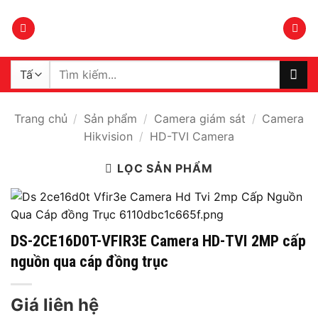
Bỏ
qua
nội
dung
Tìm
kiếm:
Trang chủ
/
Sản phẩm
/
Camera giám sát
/
Camera
Hikvision
/
HD-TVI Camera
LỌC SẢN PHẨM
DS-2CE16D0T-VFIR3E Camera HD-TVI 2MP cấp
nguồn qua cáp đồng trục
Giá liên hệ