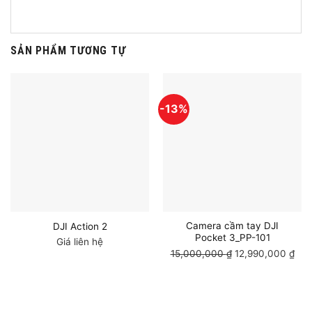
SẢN PHẨM TƯƠNG TỰ
-13%
Camera cầm tay DJI
DJI Action 2
Pocket 3_PP-101
Giá liên hệ
15,000,000
₫
Giá
12,990,000
₫
Giá
gốc
hiệ
là:
tại
15,000,000 ₫.
là:
12,