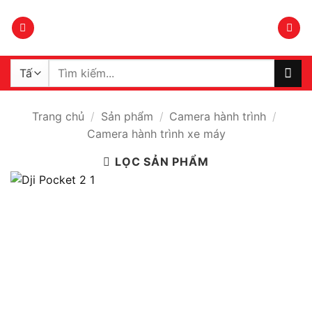
Bỏ
qua
nội
dung
Tìm
kiếm:
Trang chủ
/
Sản phẩm
/
Camera hành trình
/
Camera hành trình xe máy
LỌC SẢN PHẨM