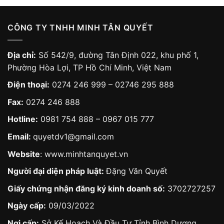
CÔNG TY TNHH MINH TÂN QUYẾT
Địa chỉ:
Số 542/9, đường Tân Định 022, khu phố 1,
Phường Hòa Lợi, TP Hồ Chí Minh, Việt Nam
Điện thoại:
0274 246 999 – 02746 295 888
Fax:
0274 246 888
Hotline:
0981 754 888
–
0967 015 777
Email:
quyetdv1@gmail.com
Website
:
www.minhtanquyet.vn
Người đại diện pháp luật:
Đặng Văn Quyết
Giấy chứng nhận đăng ký kinh doanh số:
3702727257
Ngày cấp:
09/03/2022
Nơi cấp:
Sở Kế Hoạch Và Đầu Tư Tỉnh Bình Dương