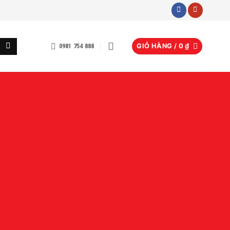
0981 754 888
GIỎ HÀNG /
0
₫