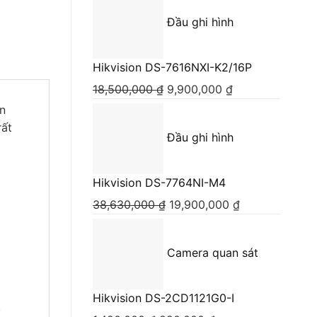
Đầu ghi hình
Hikvision DS-7616NXI-K2/16P
18,500,000
₫
Giá
9,900,000
₫
Giá
gốc
hiện
èn
là:
tại
rất
Đầu ghi hình
18,500,000 ₫.
là:
9,900,000 ₫.
Hikvision DS-7764NI-M4
38,630,000
₫
Giá
19,900,000
₫
Giá
gốc
hiện
là:
tại
Camera quan sát
38,630,000 ₫.
là:
19,900,000 ₫.
Hikvision DS-2CD1121G0-I
.