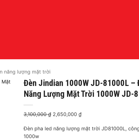
n năng lượng mặt trời
Đèn Jindian 1000W JD-81000L – 
Năng Lượng Mặt Trời 1000W JD-
3,100,000
₫
Giá
2,650,000
₫
Giá
gốc
hiện
Đèn pha led năng lượng mặt trời JD81000L, công
là:
tại
1000w
3,100,000 ₫.
là: