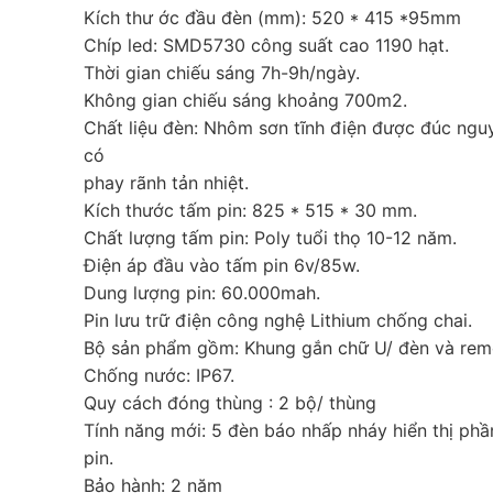
Kích thư ớc đầu đèn (mm): 520 * 415 *95mm
2,650,000 ₫.
Chíp led: SMD5730 công suất cao 1190 hạt.
Thời gian chiếu sáng 7h-9h/ngày.
Không gian chiếu sáng khoảng 700m2.
Chất liệu đèn: Nhôm sơn tĩnh điện được đúc ngu
có
phay rãnh tản nhiệt.
Kích thước tấm pin: 825 * 515 * 30 mm.
Chất lượng tấm pin: Poly tuổi thọ 10-12 năm.
Điện áp đầu vào tấm pin 6v/85w.
Dung lượng pin: 60.000mah.
Pin lưu trữ điện công nghệ Lithium chống chai.
Bộ sản phẩm gồm: Khung gắn chữ U/ đèn và rem
Chống nước: IP67.
Quy cách đóng thùng : 2 bộ/ thùng
Tính năng mới: 5 đèn báo nhấp nháy hiển thị phầ
pin.
Bảo hành: 2 năm