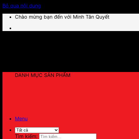
Bỏ qua nội dung
Chào mừng bạn đến với Minh Tân Quyết
DANH MỤC SẢN PHẨM
Menu
Tìm kiếm: