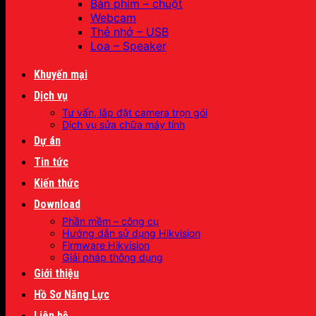
Bàn phím – chuột
Webcam
Thẻ nhớ – USB
Loa – Speaker
Khuyến mại
Dịch vụ
Tư vấn, lắp đặt camera trọn gói
Dịch vụ sửa chữa máy tính
Dự án
Tin tức
Kiến thức
Download
Phần mềm – công cụ
Hướng dẫn sử dụng Hikvision
Firmware Hikvision
Giải pháp thông dụng
Giới thiệu
Hồ Sơ Năng Lực
Liên hệ