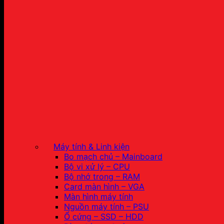
Máy tính & Linh kiện
Bo mạch chủ – Mainboard
Bộ vi xử lý – CPU
Bộ nhớ trong – RAM
Card màn hình – VGA
Màn hình máy tính
Nguồn máy tính – PSU
Ổ cứng – SSD – HDD