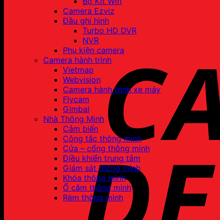
Bộ Kit Wifi
Camera Ezviz
Đầu ghi hình
Turbo HD DVR
NVR
Phụ kiện camera
Camera hành trình
Vietmap
Webvision
Camera hành trình xe máy
Flycam
Gimbal
Nhà Thông Minh
Cảm biến
Công tắc thông minh
Cửa – cổng thông minh
Điều khiển trung tâm
Giám sát thông minh
Khóa thông minh
Ổ cắm thông minh
Rèm thông minh