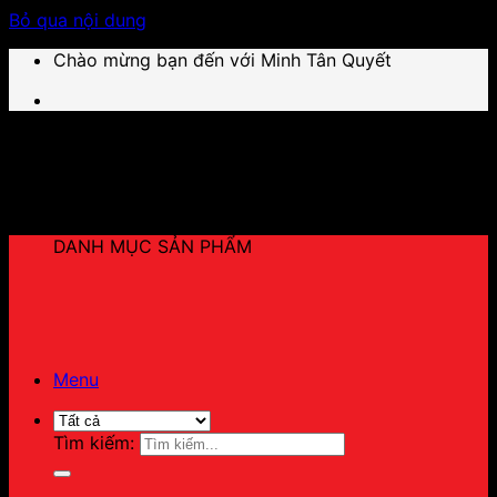
Bỏ qua nội dung
Chào mừng bạn đến với Minh Tân Quyết
DANH MỤC SẢN PHẨM
Menu
Tìm kiếm: