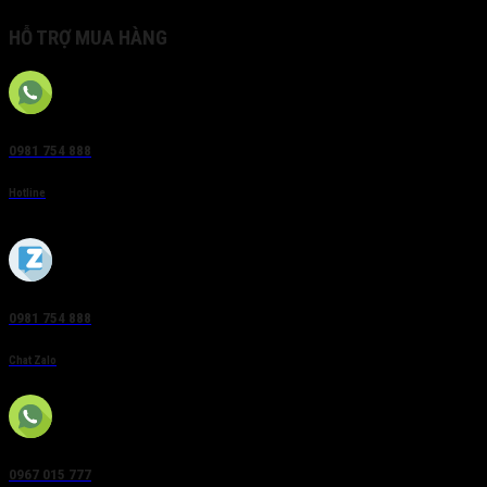
HỖ TRỢ MUA HÀNG
0981 754 888
Hotline
0981 754 888
Chat Zalo
0967 015 777