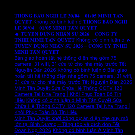
Tin tức mới
𝐓𝐇𝐎̂𝐍𝐆 𝐁𝐀́𝐎 𝐍𝐆𝐇𝐈̉ 𝐋𝐄̂̃ 𝟑𝟎/𝟎𝟒 – 𝟎𝟏/𝟎𝟓 𝐌𝐈𝐍𝐇 𝐓𝐀̂𝐍
𝐐𝐔𝐘𝐄̂́𝐓
Không có bình luận
ở 𝐓𝐇𝐎̂𝐍𝐆 𝐁𝐀́𝐎 𝐍𝐆𝐇𝐈̉
𝐋𝐄̂̃ 𝟑𝟎/𝟎𝟒 – 𝟎𝟏/𝟎𝟓 𝐌𝐈𝐍𝐇 𝐓𝐀̂𝐍 𝐐𝐔𝐘𝐄̂́𝐓
🔥 𝐓𝐔𝐘𝐄̂̉𝐍 𝐃𝐔̣𝐍𝐆 𝐍𝐇𝐀̂𝐍 𝐒𝐔̛̣ 𝟐𝟎𝟐𝟔 – 𝐂𝐎̂𝐍𝐆 𝐓𝐘
𝐓𝐍𝐇𝐇 𝐌𝐈𝐍𝐇 𝐓𝐀̂𝐍 𝐐𝐔𝐘𝐄̂́𝐓
Không có bình luận
ở 🔥
𝐓𝐔𝐘𝐄̂̉𝐍 𝐃𝐔̣𝐍𝐆 𝐍𝐇𝐀̂𝐍 𝐒𝐔̛̣ 𝟐𝟎𝟐𝟔 – 𝐂𝐎̂𝐍𝐆 𝐓𝐘 𝐓𝐍𝐇𝐇
𝐌𝐈𝐍𝐇 𝐓𝐀̂𝐍 𝐐𝐔𝐘𝐄̂́𝐓
Bàn giao hoàn tất hệ thống điện nhẹ gồm 75
camera, 31 wifi, 31 cửa từ cho nhà máy trước Tết
Nguyên Đán 2026
Không có bình luận
ở Bàn giao
hoàn tất hệ thống điện nhẹ gồm 75 camera, 31 wifi,
31 cửa từ cho nhà máy trước Tết Nguyên Đán 2026
Minh Tân Quyết Sửa Chữa Hệ Thống CCTV 120
Camera Tại Nha Trang | Khôi Phục Toàn Bộ Tín
Hiệu
Không có bình luận
ở Minh Tân Quyết Sửa
Chữa Hệ Thống CCTV 120 Camera Tại Nha Trang |
Khôi Phục Toàn Bộ Tín Hiệu
Minh Tân Quyết khởi công dự án điện nhẹ quy mô
lớn tại Bình Dương – Tăng tốc về đích đón Tết
Đoan Ngọ 2026
Không có bình luận
ở Minh Tân