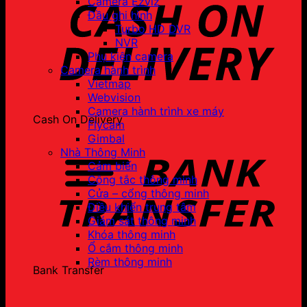
Camera Ezviz
Đầu ghi hình
Turbo HD DVR
NVR
Phụ kiện camera
Camera hành trình
Vietmap
Webvision
Camera hành trình xe máy
Cash On Delivery
Flycam
Gimbal
Nhà Thông Minh
Cảm biến
Công tắc thông minh
Cửa – cổng thông minh
Điều khiển trung tâm
Giám sát thông minh
Khóa thông minh
Ổ cắm thông minh
Rèm thông minh
Bank Transfer