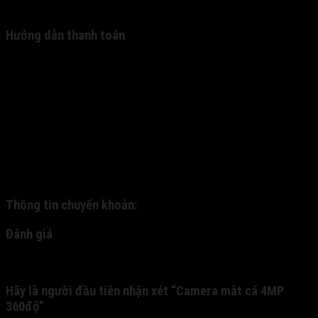
tôi điện thoại lại để chốt đơn.
Hướng dẫn thanh toán
Hiện tại, chúng tôi mới chỉ cung cấp 2 hình thức thanh
toán: (1). nhận hàng thanh toán và (2). thanh toán
chuyển khoản. - 1. Quý khách đặt hàng và được nhân
viên xác nhận qua cuộc gọi trực tiếp. Qua đó, chúng tôi
gửi hàng về cho quý khách thông qua dịch vụ ship COD.
Quý khách nhận hàng, kiểm tra hàng và thanh toán trực
tiếp cho nhân viên bưu phát. - 2: Quý khách chuyển
khoản trước cho chúng tôi qua tài khoản nhân hàng, và
chúng tôi sẽ gửi chuyển phát nhanh cho quý khách:
Thông tin chuyển khoản:
Đánh giá
Chưa có đánh giá nào.
Hãy là người đầu tiên nhận xét “Camera mắt cá 4MP
360độ”