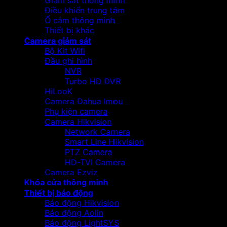
Giám sát thông minh
Điều khiển trung tâm
Ổ cắm thông minh
Thiết bị khác
Camera giám sát
Bộ Kit Wifi
Đầu ghi hình
NVR
Turbo HD DVR
HiLooK
Camera Dahua Imou
Phụ kiện camera
Camera Hikvision
Network Camera
Smart Line Hikvision
PTZ Camera
HD-TVI Camera
Camera Ezviz
Khóa cửa thông minh
Thiết bị báo động
Báo động Hikvision
Báo động Aolin
Báo động LightSYS