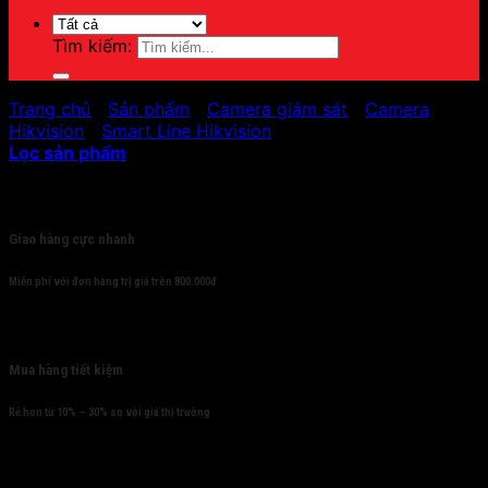
Tìm kiếm:
Trang chủ
/
Sản phẩm
/
Camera giám sát
/
Camera
Hikvision
/
Smart Line Hikvision
Lọc sản phẩm
Cam kết
Giao hàng cực nhanh
Miễn phí với đơn hàng trị giá trên 800.000đ
Mua hàng tiết kiệm
Rẻ hơn từ 10% – 30% so với giá thị trường