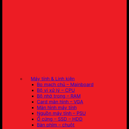
Máy tính & Linh kiện
Bo mạch chủ – Mainboard
Bộ vi xử lý – CPU
Bộ nhớ trong – RAM
Card màn hình – VGA
Màn hình máy tính
Nguồn máy tính – PSU
Ổ cứng – SSD – HDD
Bàn phím – chuột