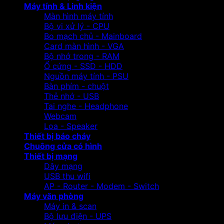
Máy tính & Linh kiện
Màn hình máy tính
Bộ vi xử lý - CPU
Bo mạch chủ - Mainboard
Card màn hình - VGA
Bộ nhớ trong - RAM
Ổ cứng - SSD - HDD
Nguồn máy tính - PSU
Bàn phím - chuột
Thẻ nhớ - USB
Tai nghe - Headphone
Webcam
Loa - Speaker
Thiết bị báo cháy
Chuông cửa có hình
Thiết bị mạng
Dây mạng
USB thu wifi
AP - Router - Modem - Switch
Máy văn phòng
Máy in & scan
Bộ lưu điện - UPS