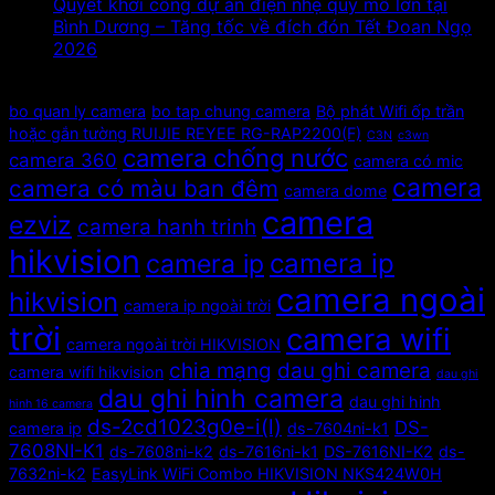
Quyết khởi công dự án điện nhẹ quy mô lớn tại
Bình Dương – Tăng tốc về đích đón Tết Đoan Ngọ
2026
Tags
bo quan ly camera
bo tap chung camera
Bộ phát Wifi ốp trần
hoặc gắn tường RUIJIE REYEE RG-RAP2200(F)
C3N
c3wn
camera chống nước
camera 360
camera có mic
camera
camera có màu ban đêm
camera dome
camera
ezviz
camera hanh trinh
hikvision
camera ip
camera ip
camera ngoài
hikvision
camera ip ngoài trời
trời
camera wifi
camera ngoài trời HIKVISION
chia mạng
dau ghi camera
camera wifi hikvision
dau ghi
dau ghi hinh camera
dau ghi hinh
hinh 16 camera
ds-2cd1023g0e-i(l)
DS-
camera ip
ds-7604ni-k1
7608NI-K1
ds-7608ni-k2
ds-7616ni-k1
DS-7616NI-K2
ds-
7632ni-k2
EasyLink WiFi Combo HIKVISION NKS424W0H