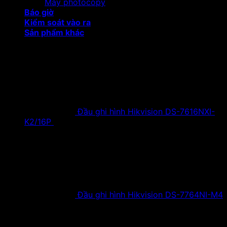
Máy photocopy
Báo giờ
Kiểm soát vào ra
Sản phẩm khác
Sản phẩm khuyến mại
Đầu ghi hình Hikvision DS-7616NXI-
K2/16P
18,500,000
₫
Giá gốc là:
18,500,000 ₫.
9,900,000
₫
Giá hiện tại là:
9,900,000 ₫.
Đầu ghi hình Hikvision DS-7764NI-M4
38,630,000
₫
Giá gốc là:
38,630,000 ₫.
19,900,000
₫
Giá hiện tại là:
19,900,000 ₫.