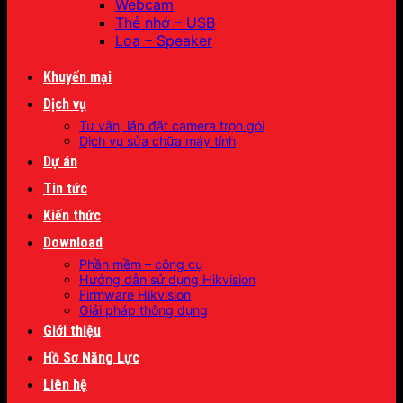
Webcam
Thẻ nhớ – USB
Loa – Speaker
Khuyến mại
Dịch vụ
Tư vấn, lắp đặt camera trọn gói
Dịch vụ sửa chữa máy tính
Dự án
Tin tức
Kiến thức
Download
Phần mềm – công cụ
Hướng dẫn sử dụng Hikvision
Firmware Hikvision
Giải pháp thông dụng
Giới thiệu
Hồ Sơ Năng Lực
Liên hệ