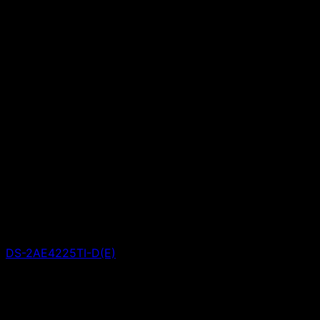
DS-2AE4225TI-D(E)
Giá liên hệ