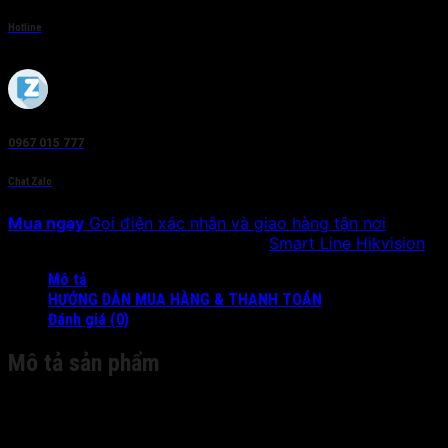
Hotline
0967 015 777
Chat Zalo
Mua ngay
Gọi điện xác nhận và giao hàng tận nơi
SKU:
HIK-IP6942F-IWS
Danh mục:
Smart Line Hikvision
Mô tả
HƯỚNG DẪN MUA HÀNG & THANH TOÁN
Đánh giá (0)
Mô tả sản phẩm
Camera