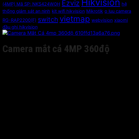
Hikvision
Ezviz
(4MP) Mã SP: NKS424W0H
hệ
thống giám sát an ninh
kit wifi hikvision
Mikrotik
o luu camera
vietmap
switch
RG-RAP2200(F)
webvision
xiaomi
đầu ghi hikvision
Camera mắt cá 4MP 360độ
Giá liên hệ
– Cảm biến CMOS 1/3”
– Độ phân giải 4MP
– Fisheye & PTZ view
– Chống nhiễu 3D DNR
– Tầm xa hồng ngoại 8m
-W: Hỗ trợ Wifi (WPS)
-S: Hỗ trợ âm thanh/báo động vào/ra
– Hỗ trợ khe cắm thẻ nhớ 128GB
– Nguồn cấp: 12 VDC ± 10% / PoE
Bảo hành: 24 tháng
Hãng sản xuất: Hikvision