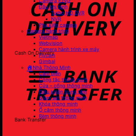
Camera Ezviz
Đầu ghi hình
Turbo HD DVR
NVR
Phụ kiện camera
Camera hành trình
Vietmap
Webvision
Camera hành trình xe máy
Cash On Delivery
Flycam
Gimbal
Nhà Thông Minh
Cảm biến
Công tắc thông minh
Cửa – cổng thông minh
Điều khiển trung tâm
Giám sát thông minh
Khóa thông minh
Ổ cắm thông minh
Rèm thông minh
Bank Transfer