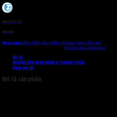
0967 015 777
Chat Zalo
Mua ngay
Gọi điện xác nhận và giao hàng tận nơi
SKU:
HIK-IP5002D-I
Danh mục:
Smart Line Hikvision
Mô tả
HƯỚNG DẪN MUA HÀNG & THANH TOÁN
Đánh giá (0)
Mô tả sản phẩm
Camera
Image Sensor
1/4’’ Progressive Scan CMOS
Min.
0.01Lux @ (F1.2, AGC ON) , 0.028Lux @
Illumination
(F2.0, AGC ON) , 0 Lux with IR
Shutter Speed
1/3 s ~ 1/100,000 s