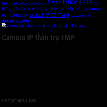
Hikvision
Ezviz
(4MP) Mã SP: NKS424W0H
hệ
thống giám sát an ninh
kit wifi hikvision
Mikrotik
o luu camera
vietmap
switch
RG-RAP2200(F)
webvision
xiaomi
đầu ghi hikvision
Camera IP thân trụ 1MP
Giá liên hệ
– Cảm biến: 1/4 CMOS
– Độ phân giải 1280×720: 25fps(P)/30fps(N)
– Ống kính 4mm/F2.0 (6/8/12mm)
– Tiêu chuẩn IP66
– DWDR, 3D DNR
– Tầm xa hồng ngoại 30m
– Nguồn cấp: 12V DC±10%
Hãng sản xuất: Hikvision
HỖ TRỢ MUA HÀNG