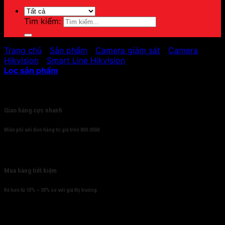
Tìm kiếm:
Trang chủ
/
Sản phẩm
/
Camera giám sát
/
Camera
Hikvision
/
Smart Line Hikvision
Lọc sản phẩm
Cam kết
Giao hàng cực nhanh
Miễn phí với đơn hàng trị giá trên 800.000đ
Mua hàng tiết kiệm
Rẻ hơn từ 10% – 30% so với giá thị trường