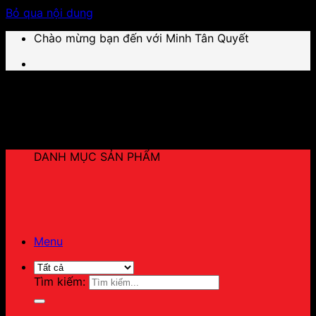
Bỏ qua nội dung
Chào mừng bạn đến với Minh Tân Quyết
DANH MỤC SẢN PHẨM
Menu
Tìm kiếm: