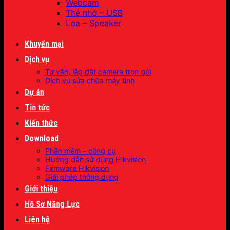
Webcam
Thẻ nhớ – USB
Loa – Speaker
Khuyến mại
Dịch vụ
Tư vấn, lắp đặt camera trọn gói
Dịch vụ sửa chữa máy tính
Dự án
Tin tức
Kiến thức
Download
Phần mềm – công cụ
Hướng dẫn sử dụng Hikvision
Firmware Hikvision
Giải pháp thông dụng
Giới thiệu
Hồ Sơ Năng Lực
Liên hệ