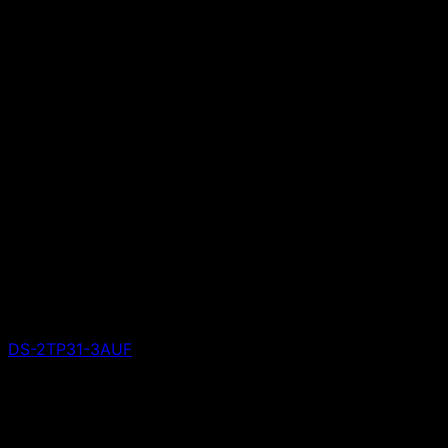
DS-2TP31-3AUF
Giá liên hệ