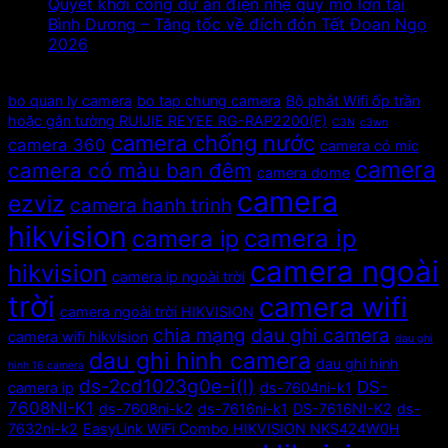
Quyết khởi công dự án điện nhẹ quy mô lớn tại
Bình Dương – Tăng tốc về đích đón Tết Đoan Ngọ
2026
Tags
bo quan ly camera
bo tap chung camera
Bộ phát Wifi ốp trần
hoặc gắn tường RUIJIE REYEE RG-RAP2200(F)
C3N
c3wn
camera chống nước
camera 360
camera có mic
camera
camera có màu ban đêm
camera dome
camera
ezviz
camera hanh trinh
hikvision
camera ip
camera ip
camera ngoài
hikvision
camera ip ngoài trời
trời
camera wifi
camera ngoài trời HIKVISION
chia mạng
dau ghi camera
camera wifi hikvision
dau ghi
dau ghi hinh camera
dau ghi hinh
hinh 16 camera
ds-2cd1023g0e-i(l)
DS-
camera ip
ds-7604ni-k1
7608NI-K1
ds-7608ni-k2
ds-7616ni-k1
DS-7616NI-K2
ds-
7632ni-k2
EasyLink WiFi Combo HIKVISION NKS424W0H