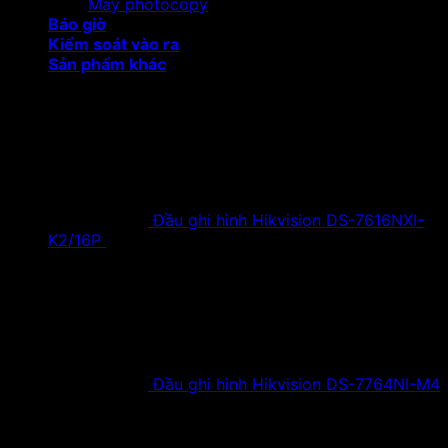
Máy photocopy
Báo giờ
Kiểm soát vào ra
Sản phẩm khác
Sản phẩm khuyến mại
Đầu ghi hình Hikvision DS-7616NXI-
K2/16P
18,500,000
₫
Giá gốc là:
18,500,000 ₫.
9,900,000
₫
Giá hiện tại là:
9,900,000 ₫.
Đầu ghi hình Hikvision DS-7764NI-M4
38,630,000
₫
Giá gốc là:
38,630,000 ₫.
19,900,000
₫
Giá hiện tại là:
19,900,000 ₫.