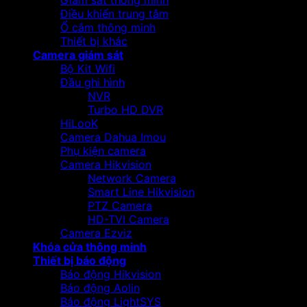
Giám sát thông minh
Điều khiển trung tâm
Ổ cắm thông minh
Thiết bị khác
Camera giám sát
Bộ Kit Wifi
Đầu ghi hình
NVR
Turbo HD DVR
HiLooK
Camera Dahua Imou
Phụ kiện camera
Camera Hikvision
Network Camera
Smart Line Hikvision
PTZ Camera
HD-TVI Camera
Camera Ezviz
Khóa cửa thông minh
Thiết bị báo động
Báo động Hikvision
Báo động Aolin
Báo động LightSYS