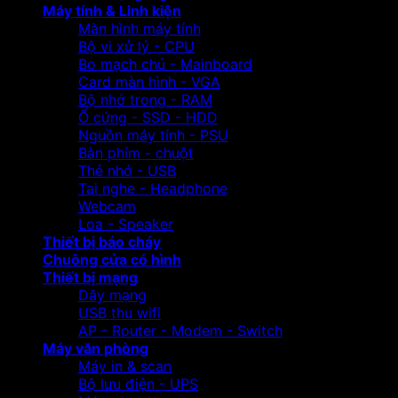
Máy tính & Linh kiện
Màn hình máy tính
Bộ vi xử lý - CPU
Bo mạch chủ - Mainboard
Card màn hình - VGA
Bộ nhớ trong - RAM
Ổ cứng - SSD - HDD
Nguồn máy tính - PSU
Bàn phím - chuột
Thẻ nhớ - USB
Tai nghe - Headphone
Webcam
Loa - Speaker
Thiết bị báo cháy
Chuông cửa có hình
Thiết bị mạng
Dây mạng
USB thu wifi
AP - Router - Modem - Switch
Máy văn phòng
Máy in & scan
Bộ lưu điện - UPS