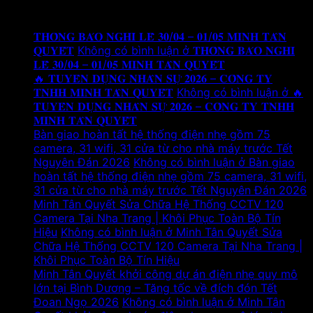
Tin tức mới
𝐓𝐇𝐎̂𝐍𝐆 𝐁𝐀́𝐎 𝐍𝐆𝐇𝐈̉ 𝐋𝐄̂̃ 𝟑𝟎/𝟎𝟒 – 𝟎𝟏/𝟎𝟓 𝐌𝐈𝐍𝐇 𝐓𝐀̂𝐍
𝐐𝐔𝐘𝐄̂́𝐓
Không có bình luận
ở 𝐓𝐇𝐎̂𝐍𝐆 𝐁𝐀́𝐎 𝐍𝐆𝐇𝐈̉
𝐋𝐄̂̃ 𝟑𝟎/𝟎𝟒 – 𝟎𝟏/𝟎𝟓 𝐌𝐈𝐍𝐇 𝐓𝐀̂𝐍 𝐐𝐔𝐘𝐄̂́𝐓
🔥 𝐓𝐔𝐘𝐄̂̉𝐍 𝐃𝐔̣𝐍𝐆 𝐍𝐇𝐀̂𝐍 𝐒𝐔̛̣ 𝟐𝟎𝟐𝟔 – 𝐂𝐎̂𝐍𝐆 𝐓𝐘
𝐓𝐍𝐇𝐇 𝐌𝐈𝐍𝐇 𝐓𝐀̂𝐍 𝐐𝐔𝐘𝐄̂́𝐓
Không có bình luận
ở 🔥
𝐓𝐔𝐘𝐄̂̉𝐍 𝐃𝐔̣𝐍𝐆 𝐍𝐇𝐀̂𝐍 𝐒𝐔̛̣ 𝟐𝟎𝟐𝟔 – 𝐂𝐎̂𝐍𝐆 𝐓𝐘 𝐓𝐍𝐇𝐇
𝐌𝐈𝐍𝐇 𝐓𝐀̂𝐍 𝐐𝐔𝐘𝐄̂́𝐓
Bàn giao hoàn tất hệ thống điện nhẹ gồm 75
camera, 31 wifi, 31 cửa từ cho nhà máy trước Tết
Nguyên Đán 2026
Không có bình luận
ở Bàn giao
hoàn tất hệ thống điện nhẹ gồm 75 camera, 31 wifi,
31 cửa từ cho nhà máy trước Tết Nguyên Đán 2026
Minh Tân Quyết Sửa Chữa Hệ Thống CCTV 120
Camera Tại Nha Trang | Khôi Phục Toàn Bộ Tín
Hiệu
Không có bình luận
ở Minh Tân Quyết Sửa
Chữa Hệ Thống CCTV 120 Camera Tại Nha Trang |
Khôi Phục Toàn Bộ Tín Hiệu
Minh Tân Quyết khởi công dự án điện nhẹ quy mô
lớn tại Bình Dương – Tăng tốc về đích đón Tết
Đoan Ngọ 2026
Không có bình luận
ở Minh Tân