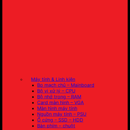
Máy tính & Linh kiện
Bo mạch chủ – Mainboard
Bộ vi xử lý – CPU
Bộ nhớ trong – RAM
Card màn hình – VGA
Màn hình máy tính
Nguồn máy tính – PSU
Ổ cứng – SSD – HDD
Bàn phím – chuột