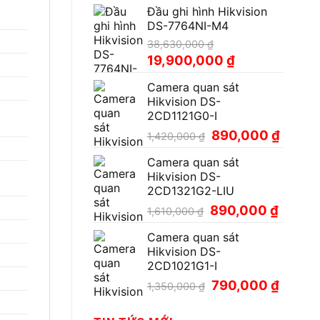
Đầu ghi hình Hikvision
là:
tại
DS-7764NI-M4
18,500,000 ₫.
là:
9,900,000 ₫.
38,630,000
₫
Giá
Giá
19,900,000
₫
gốc
hiện
Camera quan sát
là:
tại
Hikvision DS-
38,630,000 ₫.
là:
2CD1121G0-I
19,900,000 ₫.
Giá
Giá
890,000
₫
1,420,000
₫
gốc
hiện
Camera quan sát
là:
tại
Hikvision DS-
1,420,000 ₫.
là:
2CD1321G2-LIU
890,00
Giá
Giá
890,000
₫
1,610,000
₫
gốc
hiện
Camera quan sát
là:
tại
Hikvision DS-
1,610,000 ₫.
là:
2CD1021G1-I
890,000
Giá
Giá
790,000
₫
1,350,000
₫
gốc
hiện
là:
tại