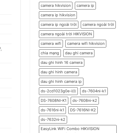
đón
Tết
camera hikvision
camera ip
Đoan
Ngọ
camera ip hikvision
2026
camera ip ngoài trời
camera ngoài trời
camera ngoài trời HIKVISION
camera wifi
camera wifi hikvision
,
chia mạng
dau ghi camera
dau ghi hinh 16 camera
dau ghi hinh camera
dau ghi hinh camera ip
ds-2cd1023g0e-i(l)
ds-7604ni-k1
DS-7608NI-K1
ds-7608ni-k2
ds-7616ni-k1
DS-7616NI-K2
ds-7632ni-k2
EasyLink WiFi Combo HIKVISION