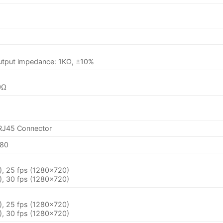
output impedance: 1KΩ, ±10%
0Ω
 RJ45 Connector
080
), 25 fps (1280×720)
), 30 fps (1280×720)
), 25 fps (1280×720)
), 30 fps (1280×720)