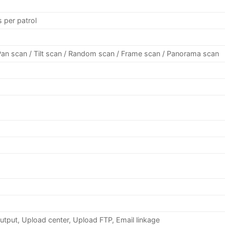
s per patrol
/ Pan scan / Tilt scan / Random scan / Frame scan / Panorama scan
output, Upload center, Upload FTP, Email linkage