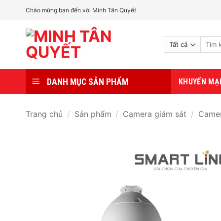
Bỏ
Chào mừng bạn đến với Minh Tân Quyết
qua
nội
Tìm
dung
kiếm:
DANH MỤC SẢN PHẨM
KHUYẾN MẠ
Trang chủ
/
Sản phẩm
/
Camera giám sát
/
Camer