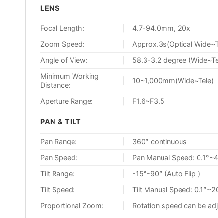
LENS
Focal Length:
|
4.7-94.0mm, 20x
Zoom Speed:
|
Approx.3s(Optical Wide~T
Angle of View:
|
58.3-3.2 degree (Wide~Te
Minimum Working
|
10~1,000mm(Wide~Tele)
Distance:
Aperture Range:
|
F1.6~F3.5
PAN & TILT
Pan Range:
|
360° continuous
Pan Speed:
|
Pan Manual Speed: 0.1°~4
Tilt Range:
|
-15°-90° (Auto Flip )
Tilt Speed:
|
Tilt Manual Speed: 0.1°~2
Proportional Zoom:
|
Rotation speed can be adj