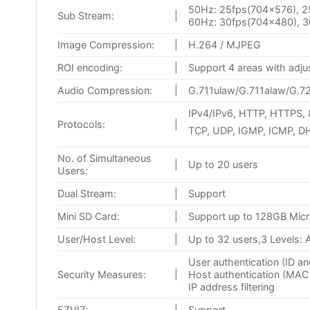
50Hz: 25fps(704×576), 2
Sub Stream:
|
60Hz: 30fps(704×480), 3
Image Compression:
|
H.264 / MJPEG
ROI encoding:
|
Support 4 areas with adjus
Audio Compression:
|
G.711ulaw/G.711alaw/G.
IPv4/IPv6, HTTP, HTTPS,
Protocols:
|
TCP, UDP, IGMP, ICMP, D
No. of Simultaneous
|
Up to 20 users
Users:
Dual Stream:
|
Support
Mini SD Card:
|
Support up to 128GB Mic
User/Host Level:
|
Up to 32 users,3 Levels: 
User authentication (ID a
Security Measures:
|
Host authentication (MAC
IP address filtering
EZVIZ:
|
Support