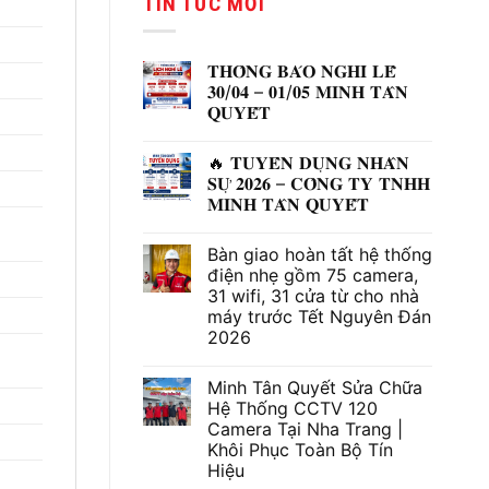
TIN TỨC MỚI
1,350,000 ₫.
là:
790,000
𝐓𝐇𝐎̂𝐍𝐆 𝐁𝐀́𝐎 𝐍𝐆𝐇𝐈̉ 𝐋𝐄̂̃
𝟑𝟎/𝟎𝟒 – 𝟎𝟏/𝟎𝟓 𝐌𝐈𝐍𝐇 𝐓𝐀̂𝐍
𝐐𝐔𝐘𝐄̂́𝐓
Không
có
🔥 𝐓𝐔𝐘𝐄̂̉𝐍 𝐃𝐔̣𝐍𝐆 𝐍𝐇𝐀̂𝐍
bình
luận
𝐒𝐔̛̣ 𝟐𝟎𝟐𝟔 – 𝐂𝐎̂𝐍𝐆 𝐓𝐘 𝐓𝐍𝐇𝐇
ở
𝐌𝐈𝐍𝐇 𝐓𝐀̂𝐍 𝐐𝐔𝐘𝐄̂́𝐓
𝐓𝐇𝐎̂𝐍𝐆
𝐁𝐀́𝐎
Không
𝐍𝐆𝐇𝐈̉
có
𝐋𝐄̂̃
Bàn giao hoàn tất hệ thống
bình
𝟑𝟎/𝟎𝟒
luận
điện nhẹ gồm 75 camera,
–
ở
𝟎𝟏/𝟎𝟓
31 wifi, 31 cửa từ cho nhà
🔥
𝐌𝐈𝐍𝐇
𝐓𝐔𝐘𝐄̂̉𝐍
máy trước Tết Nguyên Đán
𝐓𝐀̂𝐍
𝐃𝐔̣𝐍𝐆
𝐐𝐔𝐘𝐄̂́𝐓
2026
𝐍𝐇𝐀̂𝐍
𝐒𝐔̛̣
Không
𝟐𝟎𝟐𝟔
có
–
Minh Tân Quyết Sửa Chữa
bình
𝐂𝐎̂𝐍𝐆
luận
Hệ Thống CCTV 120
𝐓𝐘
ở
𝐓𝐍𝐇𝐇
Camera Tại Nha Trang |
Bàn
𝐌𝐈𝐍𝐇
giao
Khôi Phục Toàn Bộ Tín
𝐓𝐀̂𝐍
hoàn
𝐐𝐔𝐘𝐄̂́𝐓
Hiệu
tất
hệ