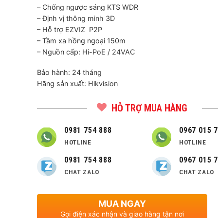
– Chống ngược sáng KTS WDR
– Định vị thông minh 3D
– Hỗ trợ EZVIZ P2P
– Tầm xa hồng ngoại 150m
– Nguồn cấp: Hi-PoE / 24VAC
Bảo hành: 24 tháng
Hãng sản xuất: Hikvision
HỖ TRỢ MUA HÀNG
0981 754 888
0967 015 
HOTLINE
HOTLINE
0981 754 888
0967 015 
CHAT ZALO
CHAT ZALO
MUA NGAY
Gọi điện xác nhận và giao hàng tận nơi