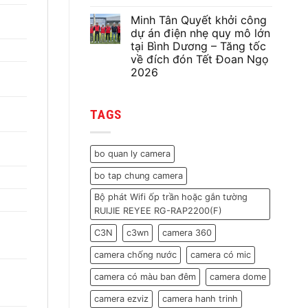
Không
thống
có
điện
Minh Tân Quyết khởi công
bình
nhẹ
luận
dự án điện nhẹ quy mô lớn
gồm
ở
75
tại Bình Dương – Tăng tốc
Minh
camera,
Tân
về đích đón Tết Đoan Ngọ
31
Quyết
wifi,
2026
Sửa
31
Chữa
Không
cửa
Hệ
có
từ
Thống
bình
cho
CCTV
TAGS
luận
nhà
120
ở
máy
Camera
Minh
trước
Tại
Tân
Tết
Nha
Quyết
Nguyên
bo quan ly camera
Trang
khởi
Đán
|
công
2026
Khôi
bo tap chung camera
dự
Phục
án
Toàn
điện
Bộ phát Wifi ốp trần hoặc gắn tường
Bộ
nhẹ
Tín
RUIJIE REYEE RG-RAP2200(F)
quy
Hiệu
mô
lớn
C3N
c3wn
camera 360
tại
Bình
camera chống nước
camera có mic
Dương
–
Tăng
camera có màu ban đêm
camera dome
tốc
về
camera ezviz
camera hanh trinh
đích