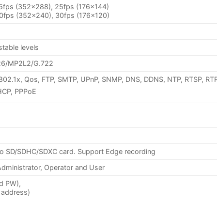
5fps (352×288), 25fps (176×144)
0fps (352×240), 30fps (176×120)
table levels
726/MP2L2/G.722
 802.1x, Qos, FTP, SMTP, UPnP, SNMP, DNS, DDNS, NTP, RTSP, RTP
HCP, PPPoE
ro SD/SDHC/SDXC card. Support Edge recording
Administrator, Operator and User
nd PW),
 address)