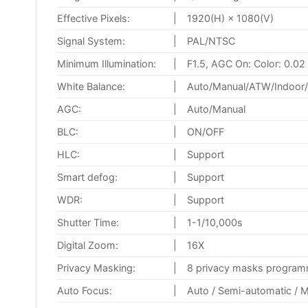
Effective Pixels:
|
1920(H) × 1080(V)
Signal System:
|
PAL/NTSC
Minimum Illumination:
|
F1.5, AGC On: Color: 0.02 l
White Balance:
|
Auto/Manual/ATW/Indoor/
AGC:
|
Auto/Manual
BLC:
|
ON/OFF
HLC:
|
Support
Smart defog:
|
Support
WDR:
|
Support
Shutter Time:
|
1-1/10,000s
Digital Zoom:
|
16X
Privacy Masking:
|
8 privacy masks program
Auto Focus:
|
Auto / Semi-automatic / 