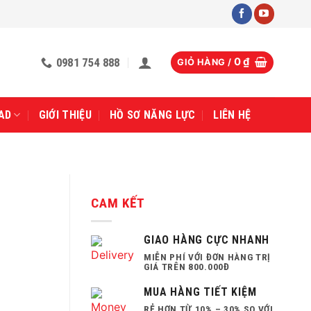
0981 754 888
0
₫
GIỎ HÀNG /
AD
GIỚI THIỆU
HỒ SƠ NĂNG LỰC
LIÊN HỆ
CAM KẾT
GIAO HÀNG CỰC NHANH
MIỄN PHÍ VỚI ĐƠN HÀNG TRỊ
GIÁ TRÊN 800.000Đ
MUA HÀNG TIẾT KIỆM
RẺ HƠN TỪ 10% – 30% SO VỚI