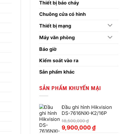
Thiết bị báo cháy
Chuông cửa có hình
Thiết bị mạng
Máy văn phòng
Báo giờ
Kiểm soát vào ra
Sản phẩm khác
SẢN PHẨM KHUYẾN MẠI
Đầu ghi hình Hikvision
DS-7616NXI-K2/16P
18,500,000
₫
Giá
Giá
9,900,000
₫
gốc
hiện