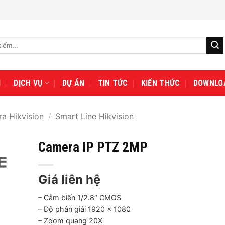
I
DỊCH VỤ
DỰ ÁN
TIN TỨC
KIẾN THỨC
DOWNLO
a Hikvision
/
Smart Line Hikvision
Camera IP PTZ 2MP
Giá liên hệ
– Cảm biến 1/2.8″ CMOS
– Độ phân giải 1920 x 1080
– Zoom quang 20X