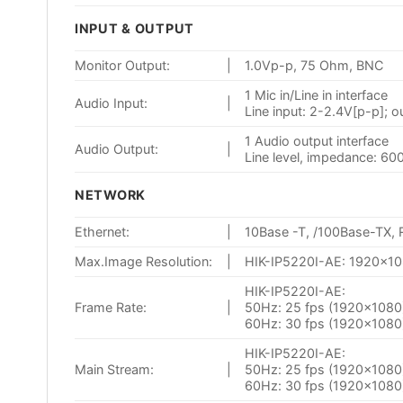
INPUT & OUTPUT
Monitor Output:
|
1.0Vp-p, 75 Ohm, BNC
1 Mic in/Line in interface
Audio Input:
|
Line input: 2-2.4V[p-p]; 
1 Audio output interface
Audio Output:
|
Line level, impedance: 60
NETWORK
Ethernet:
|
10Base -T, /100Base-TX,
Max.Image Resolution:
|
HIK-IP5220I-AE: 1920×1
HIK-IP5220I-AE:
Frame Rate:
|
50Hz: 25 fps (1920×1080
60Hz: 30 fps (1920×1080
HIK-IP5220I-AE:
Main Stream:
|
50Hz: 25 fps (1920×1080
60Hz: 30 fps (1920×1080