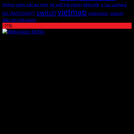
thống giám sát an ninh
kit wifi hikvision
Mikrotik
o luu camera
vietmap
switch
RG-RAP2200(F)
webvision
xiaomi
đầu ghi hikvision
-11%