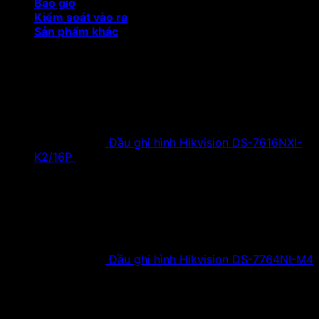
Báo giờ
Kiểm soát vào ra
Sản phẩm khác
Sản phẩm khuyến mại
Đầu ghi hình Hikvision DS-7616NXI-
K2/16P
18,500,000
₫
Giá gốc là:
18,500,000 ₫.
9,900,000
₫
Giá hiện tại là:
9,900,000 ₫.
Đầu ghi hình Hikvision DS-7764NI-M4
38,630,000
₫
Giá gốc là:
38,630,000 ₫.
19,900,000
₫
Giá hiện tại là:
19,900,000 ₫.