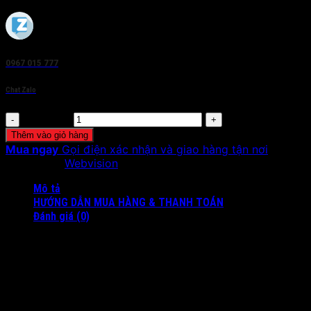
0967 015 777
Chat Zalo
Số lượng
Thêm vào giỏ hàng
Mua ngay
Gọi điện xác nhận và giao hàng tận nơi
Danh mục:
Webvision
Mô tả
HƯỚNG DẪN MUA HÀNG & THANH TOÁN
Đánh giá (0)
CHÀO MỪNG BẠN ĐẾN VỚI SẢN PHẨM CAMERA HÀNH
TRÌNH Ô TÔ NHIỀU TÍNH NĂNG NHẤT VIỆT NAM HIỆN
NAY!
Camera Vừa Có Thể Ốp Lên Gương Chiếu Hậu Hoặc Đặt
Taplo + Có Tích Hợp AI Ra Lệnh Bằng Giọng Nói + Dẫn