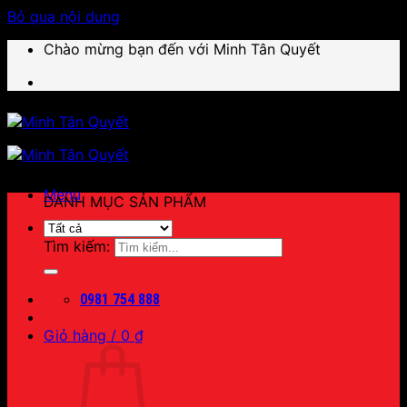
Bỏ qua nội dung
Chào mừng bạn đến với Minh Tân Quyết
Menu
DANH MỤC SẢN PHẨM
Tìm kiếm:
0981 754 888
Giỏ hàng /
0
₫