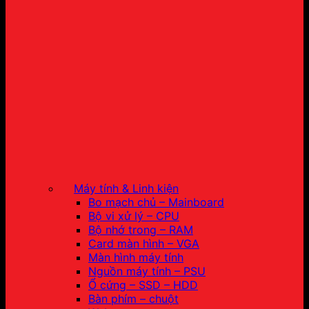
Máy tính & Linh kiện
Bo mạch chủ – Mainboard
Bộ vi xử lý – CPU
Bộ nhớ trong – RAM
Card màn hình – VGA
Màn hình máy tính
Nguồn máy tính – PSU
Ổ cứng – SSD – HDD
Bàn phím – chuột