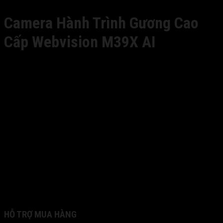
Camera Hành Trình Gương Cao
Cấp Webvision M39X AI
8,400,000
₫
Giá gốc là: 8,400,000 ₫.
7,490,000
₫
Giá
hiện tại là: 7,490,000 ₫.
KHUYẾN MÃI
✔️ Tặng 01 thẻ nhớ 32GB
✔️ Tặng 01 đầu đọc thẻ nhớ
📦 Trong hộp có: Camera, Adapter nguồn, Chân đế hít
kính, Thẻ bảo hành, Sách hướng dẫn sử dụng
⚙️ Bảo hành chính hãng 24 tháng
♻️ Lỗi là đổi mới trong 12 tháng tại hơn 200 đại lý ủy
quyền trên toàn quốc
♻️ Lỗi 1 đổi 1 phụ kiện đi kèm trong 6 tháng
📌 Giá chưa bao gồm 10% VAT
HỖ TRỢ MUA HÀNG