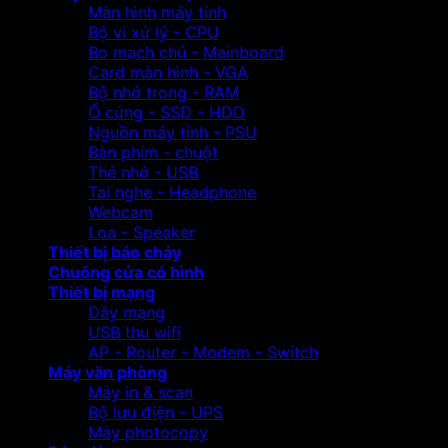
Màn hình máy tính
Bộ vi xử lý - CPU
Bo mạch chủ - Mainboard
Card màn hình - VGA
Bộ nhớ trong - RAM
Ổ cứng - SSD - HDD
Nguồn máy tính - PSU
Bàn phím - chuột
Thẻ nhớ - USB
Tai nghe - Headphone
Webcam
Loa - Speaker
Thiết bị báo cháy
Chuông cửa có hình
Thiết bị mạng
Dây mạng
USB thu wifi
AP - Router - Modem - Switch
Máy văn phòng
Máy in & scan
Bộ lưu điện - UPS
Máy photocopy