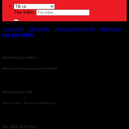
Tìm kiếm:
Trang chủ
/
Sản phẩm
/
Camera hành trình
/
Webvision
Lọc sản phẩm
Cam kết
Giao hàng cực nhanh
Miễn phí với đơn hàng trị giá trên 800.000đ
Mua hàng tiết kiệm
Rẻ hơn từ 10% – 30% so với giá thị trường
Sản phẩm chính hãng