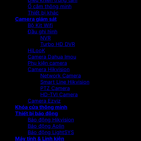
Điều khiển trung tâm
Ổ cắm thông minh
Thiết bị khác
Camera giám sát
Bộ Kit Wifi
Đầu ghi hình
NVR
Turbo HD DVR
HiLooK
Camera Dahua Imou
Phụ kiện camera
Camera Hikvision
Network Camera
Smart Line Hikvision
PTZ Camera
HD-TVI Camera
Camera Ezviz
Khóa cửa thông minh
Thiết bị báo động
Báo động Hikvision
Báo động Aolin
Báo động LightSYS
Máy tính & Linh kiện