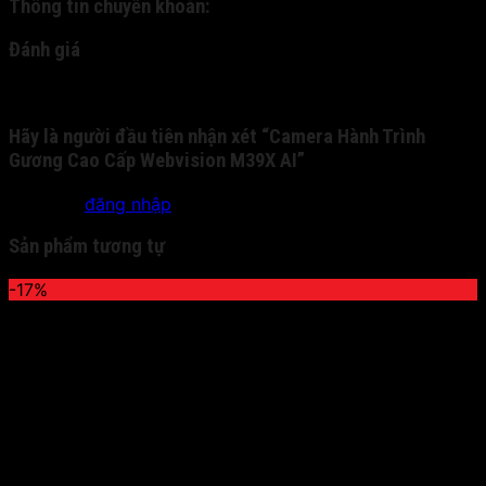
Thông tin chuyển khoản:
Đánh giá
Chưa có đánh giá nào.
Hãy là người đầu tiên nhận xét “Camera Hành Trình
Gương Cao Cấp Webvision M39X AI”
Bạn phải
đăng nhập
để gửi đánh giá.
Sản phẩm tương tự
-17%