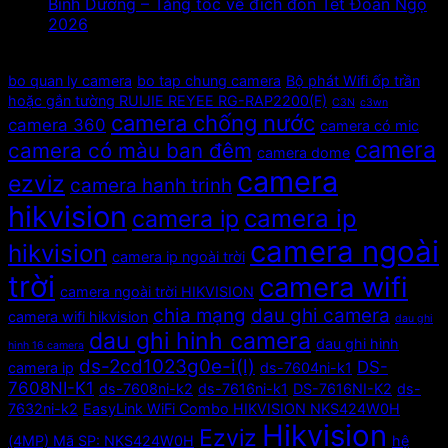
Bình Dương – Tăng tốc về đích đón Tết Đoan Ngọ
2026
Tags
bo quan ly camera
bo tap chung camera
Bộ phát Wifi ốp trần
hoặc gắn tường RUIJIE REYEE RG-RAP2200(F)
C3N
c3wn
camera chống nước
camera 360
camera có mic
camera
camera có màu ban đêm
camera dome
camera
ezviz
camera hanh trinh
hikvision
camera ip
camera ip
camera ngoài
hikvision
camera ip ngoài trời
trời
camera wifi
camera ngoài trời HIKVISION
chia mạng
dau ghi camera
camera wifi hikvision
dau ghi
dau ghi hinh camera
dau ghi hinh
hinh 16 camera
ds-2cd1023g0e-i(l)
DS-
camera ip
ds-7604ni-k1
7608NI-K1
ds-7608ni-k2
ds-7616ni-k1
DS-7616NI-K2
ds-
7632ni-k2
EasyLink WiFi Combo HIKVISION NKS424W0H
Hikvision
Ezviz
(4MP) Mã SP: NKS424W0H
hệ