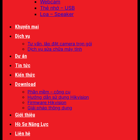
Webcam
Thẻ nhớ – USB
Loa – Speaker
Khuyến mại
Dịch vụ
Tư vấn, lắp đặt camera trọn gói
Dịch vụ sửa chữa máy tính
Dự án
Tin tức
Kiến thức
Download
Phần mềm – công cụ
Hướng dẫn sử dụng Hikvision
Firmware Hikvision
Giải pháp thông dụng
Giới thiệu
Hồ Sơ Năng Lực
Liên hệ