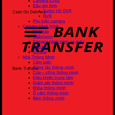
Camera Ezviz
Đầu ghi hình
Turbo HD DVR
Cash On Delivery
NVR
Phụ kiện camera
Camera hành trình
Vietmap
Webvision
Camera hành trình xe máy
Flycam
Gimbal
Nhà Thông Minh
Cảm biến
Công tắc thông minh
Bank Transfer
Cửa – cổng thông minh
Điều khiển trung tâm
Giám sát thông minh
Khóa thông minh
Ổ cắm thông minh
Rèm thông minh