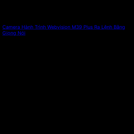
Camera Hành Trình Webvision M39 Plus Ra Lệnh Bằng
Giọng Nói
6,000,000
₫
Giá gốc là: 6,000,000 ₫.
4,990,000
₫
Giá
hiện tại là: 4,990,000 ₫.