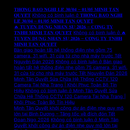
𝐓𝐇𝐎̂𝐍𝐆 𝐁𝐀́𝐎 𝐍𝐆𝐇𝐈̉ 𝐋𝐄̂̃ 𝟑𝟎/𝟎𝟒 – 𝟎𝟏/𝟎𝟓 𝐌𝐈𝐍𝐇 𝐓𝐀̂𝐍
𝐐𝐔𝐘𝐄̂́𝐓
Không có bình luận
ở 𝐓𝐇𝐎̂𝐍𝐆 𝐁𝐀́𝐎 𝐍𝐆𝐇𝐈̉
𝐋𝐄̂̃ 𝟑𝟎/𝟎𝟒 – 𝟎𝟏/𝟎𝟓 𝐌𝐈𝐍𝐇 𝐓𝐀̂𝐍 𝐐𝐔𝐘𝐄̂́𝐓
🔥 𝐓𝐔𝐘𝐄̂̉𝐍 𝐃𝐔̣𝐍𝐆 𝐍𝐇𝐀̂𝐍 𝐒𝐔̛̣ 𝟐𝟎𝟐𝟔 – 𝐂𝐎̂𝐍𝐆 𝐓𝐘
𝐓𝐍𝐇𝐇 𝐌𝐈𝐍𝐇 𝐓𝐀̂𝐍 𝐐𝐔𝐘𝐄̂́𝐓
Không có bình luận
ở 🔥
𝐓𝐔𝐘𝐄̂̉𝐍 𝐃𝐔̣𝐍𝐆 𝐍𝐇𝐀̂𝐍 𝐒𝐔̛̣ 𝟐𝟎𝟐𝟔 – 𝐂𝐎̂𝐍𝐆 𝐓𝐘 𝐓𝐍𝐇𝐇
𝐌𝐈𝐍𝐇 𝐓𝐀̂𝐍 𝐐𝐔𝐘𝐄̂́𝐓
Bàn giao hoàn tất hệ thống điện nhẹ gồm 75
camera, 31 wifi, 31 cửa từ cho nhà máy trước Tết
Nguyên Đán 2026
Không có bình luận
ở Bàn giao
hoàn tất hệ thống điện nhẹ gồm 75 camera, 31 wifi,
31 cửa từ cho nhà máy trước Tết Nguyên Đán 2026
Minh Tân Quyết Sửa Chữa Hệ Thống CCTV 120
Camera Tại Nha Trang | Khôi Phục Toàn Bộ Tín
Hiệu
Không có bình luận
ở Minh Tân Quyết Sửa
Chữa Hệ Thống CCTV 120 Camera Tại Nha Trang |
Khôi Phục Toàn Bộ Tín Hiệu
Minh Tân Quyết khởi công dự án điện nhẹ quy mô
lớn tại Bình Dương – Tăng tốc về đích đón Tết
Đoan Ngọ 2026
Không có bình luận
ở Minh Tân
Quyết khởi công dự án điện nhẹ quy mô lớn tại