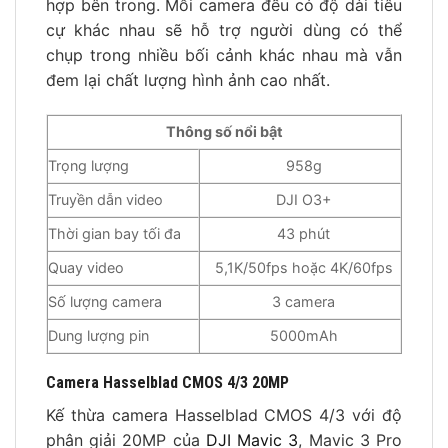
hợp bên trong. Mỗi camera đều có độ dài tiêu
cự khác nhau sẽ hỗ trợ người dùng có thể
chụp trong nhiều bối cảnh khác nhau mà vẫn
đem lại chất lượng hình ảnh cao nhất.
Thông số nổi bật
Trọng lượng
958g
Truyền dẫn video
DJI O3+
Thời gian bay tối đa
43 phút
Quay video
5,1K/50fps hoặc 4K/60fps
Số lượng camera
3 camera
Dung lượng pin
5000mAh
Camera Hasselblad CMOS 4/3 20MP
Kế thừa camera Hasselblad CMOS 4/3 với độ
phân giải 20MP của
DJI Mavic 3
, Mavic 3 Pro