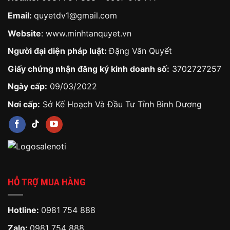
Email:
quyetdv1@gmail.com
Website
:
www.minhtanquyet.vn
Người đại diện pháp luật:
Đặng Văn Quyết
Giấy chứng nhận đăng ký kinh doanh số:
3702727257
Ngày cấp:
09/03/2022
Nơi cấp:
Sở Kế Hoạch Và Đầu Tư Tỉnh Bình Dương
HỖ TRỢ MUA HÀNG
Hotline:
0981 754 888
Zalo:
0981 754 888