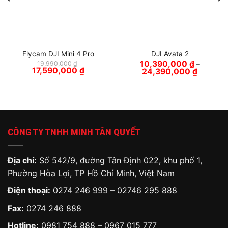
Flycam DJI Mini 4 Pro
DJI Avata 2
10,390,000
₫
19,990,000
₫
–
Giá
Giá
17,590,000
₫
Khoảng
24,390,000
₫
gốc
hiện
giá:
là:
tại
từ
19,990,000 ₫.
là:
10,390,0
17,590,000 ₫.
đến
24,390,0
CÔNG TY TNHH MINH TÂN QUYẾT
Địa chỉ:
Số 542/9, đường Tân Định 022, khu phố 1,
Phường Hòa Lợi, TP Hồ Chí Minh, Việt Nam
Điện thoại:
0274 246 999 – 02746 295 888
Fax:
0274 246 888
Hotline:
0981 754 888
–
0967 015 777