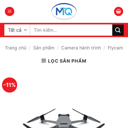
Bỏ
qua
nội
dung
Tìm
kiếm:
Trang chủ
/
Sản phẩm
/
Camera hành trình
/
Flycam
LỌC SẢN PHẨM
-11%