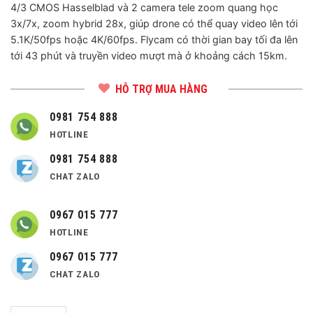
4/3 CMOS Hasselblad và 2 camera tele zoom quang học
55,990,000 ₫.
là:
3x/7x, zoom hybrid 28x, giúp drone có thể quay video lên tới
49,990,0
5.1K/50fps hoặc 4K/60fps. Flycam có thời gian bay tối đa lên
tới 43 phút và truyền video mượt mà ở khoảng cách 15km.
HỖ TRỢ MUA HÀNG
0981 754 888
HOTLINE
0981 754 888
CHAT ZALO
0967 015 777
HOTLINE
0967 015 777
CHAT ZALO