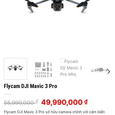
Flycam DJI Mavic 3 Pro
Giá
49,990,000
Giá
₫
₫
55,990,000
gốc
hiện
Flycam DJI Mavic 3 Pro sở hữu camera chính với cảm biến
là:
tại