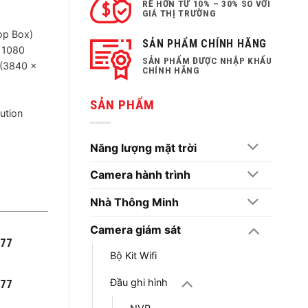
RẺ HƠN TỪ 10% – 30% SO VỚI
GIÁ THỊ TRƯỜNG
op Box)
SẢN PHẨM CHÍNH HÃNG
 1080
SẢN PHẨM ĐƯỢC NHẬP KHẨU
 (3840 ×
CHÍNH HÃNG
SẢN PHẨM
ution
Năng lượng mặt trời
Camera hành trình
Nhà Thông Minh
Camera giám sát
777
Bộ Kit Wifi
Đầu ghi hình
777