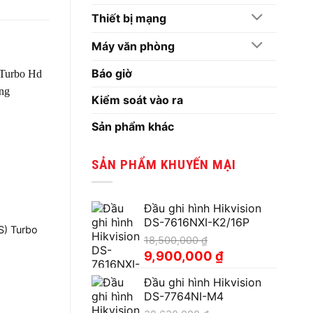
Thiết bị mạng
Máy văn phòng
Báo giờ
Kiểm soát vào ra
Sản phẩm khác
SẢN PHẨM KHUYẾN MẠI
Đầu ghi hình Hikvision
DS-7616NXI-K2/16P
) Turbo
18,500,000
₫
Giá
Giá
9,900,000
₫
gốc
hiện
Đầu ghi hình Hikvision
là:
tại
DS-7764NI-M4
18,500,000 ₫.
là:
9,900,000 ₫.