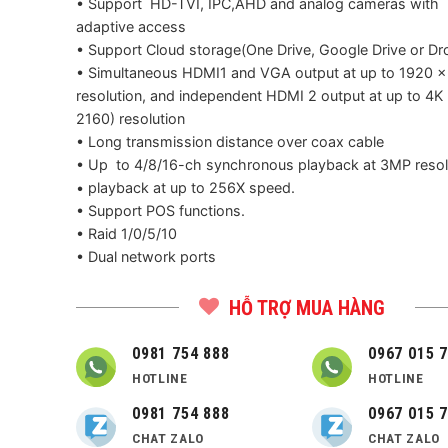
• Support HD-TVI, IPC,AHD and analog cameras with
adaptive access
• Support Cloud storage(One Drive, Google Drive or Dr
• Simultaneous HDMI1 and VGA output at up to 1920 ×
resolution, and independent HDMI 2 output at up to 4K
2160) resolution
• Long transmission distance over coax cable
• Up to 4/8/16-ch synchronous playback at 3MP resol
• playback at up to 256X speed.
• Support POS functions.
• Raid 1/0/5/10
• Dual network ports
HỖ TRỢ MUA HÀNG
0981 754 888
0967 015 
HOTLINE
HOTLINE
0981 754 888
0967 015 
CHAT ZALO
CHAT ZALO