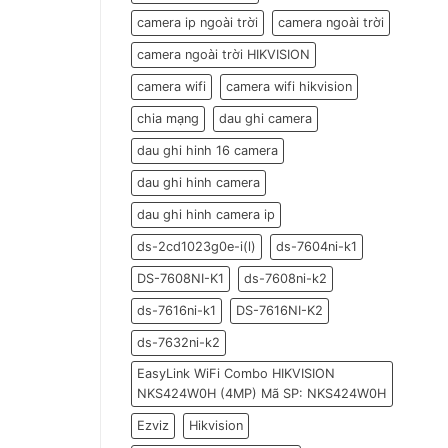
camera ip ngoài trời
camera ngoài trời
camera ngoài trời HIKVISION
camera wifi
camera wifi hikvision
chia mạng
dau ghi camera
dau ghi hinh 16 camera
dau ghi hinh camera
dau ghi hinh camera ip
ds-2cd1023g0e-i(l)
ds-7604ni-k1
DS-7608NI-K1
ds-7608ni-k2
ds-7616ni-k1
DS-7616NI-K2
ds-7632ni-k2
EasyLink WiFi Combo HIKVISION
NKS424W0H (4MP) Mã SP: NKS424W0H
Ezviz
Hikvision