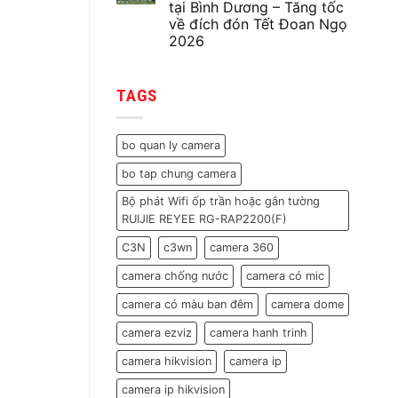
75
tại Bình Dương – Tăng tốc
Minh
camera,
Tân
về đích đón Tết Đoan Ngọ
31
Quyết
wifi,
2026
Sửa
31
Chữa
Không
cửa
Hệ
có
từ
Thống
bình
cho
CCTV
TAGS
luận
nhà
120
ở
máy
Camera
Minh
trước
Tại
Tân
Tết
Nha
Quyết
Nguyên
bo quan ly camera
Trang
khởi
Đán
|
công
2026
Khôi
bo tap chung camera
dự
Phục
án
Toàn
điện
Bộ phát Wifi ốp trần hoặc gắn tường
Bộ
nhẹ
Tín
RUIJIE REYEE RG-RAP2200(F)
quy
Hiệu
mô
lớn
C3N
c3wn
camera 360
tại
Bình
camera chống nước
camera có mic
Dương
–
Tăng
camera có màu ban đêm
camera dome
tốc
về
camera ezviz
camera hanh trinh
đích
đón
Tết
camera hikvision
camera ip
Đoan
Ngọ
camera ip hikvision
2026