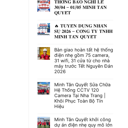
𝐓𝐇𝐎̂𝐍𝐆 𝐁𝐀́𝐎 𝐍𝐆𝐇𝐈̉ 𝐋𝐄̂̃
𝟑𝟎/𝟎𝟒 – 𝟎𝟏/𝟎𝟓 𝐌𝐈𝐍𝐇 𝐓𝐀̂𝐍
𝐐𝐔𝐘𝐄̂́𝐓
Không
có
🔥 𝐓𝐔𝐘𝐄̂̉𝐍 𝐃𝐔̣𝐍𝐆 𝐍𝐇𝐀̂𝐍
bình
luận
𝐒𝐔̛̣ 𝟐𝟎𝟐𝟔 – 𝐂𝐎̂𝐍𝐆 𝐓𝐘 𝐓𝐍𝐇𝐇
ở
𝐌𝐈𝐍𝐇 𝐓𝐀̂𝐍 𝐐𝐔𝐘𝐄̂́𝐓
𝐓𝐇𝐎̂𝐍𝐆
𝐁𝐀́𝐎
Không
𝐍𝐆𝐇𝐈̉
có
𝐋𝐄̂̃
Bàn giao hoàn tất hệ thống
bình
𝟑𝟎/𝟎𝟒
luận
điện nhẹ gồm 75 camera,
–
ở
𝟎𝟏/𝟎𝟓
31 wifi, 31 cửa từ cho nhà
🔥
𝐌𝐈𝐍𝐇
𝐓𝐔𝐘𝐄̂̉𝐍
máy trước Tết Nguyên Đán
𝐓𝐀̂𝐍
𝐃𝐔̣𝐍𝐆
𝐐𝐔𝐘𝐄̂́𝐓
2026
𝐍𝐇𝐀̂𝐍
𝐒𝐔̛̣
Không
𝟐𝟎𝟐𝟔
có
–
Minh Tân Quyết Sửa Chữa
bình
𝐂𝐎̂𝐍𝐆
luận
Hệ Thống CCTV 120
𝐓𝐘
ở
𝐓𝐍𝐇𝐇
Camera Tại Nha Trang |
Bàn
𝐌𝐈𝐍𝐇
giao
Khôi Phục Toàn Bộ Tín
𝐓𝐀̂𝐍
hoàn
𝐐𝐔𝐘𝐄̂́𝐓
Hiệu
tất
hệ
Không
thống
có
điện
Minh Tân Quyết khởi công
bình
nhẹ
luận
dự án điện nhẹ quy mô lớn
gồm
ở