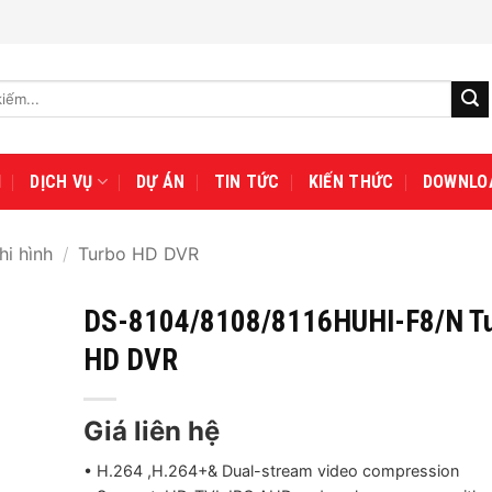
I
DỊCH VỤ
DỰ ÁN
TIN TỨC
KIẾN THỨC
DOWNLO
hi hình
/
Turbo HD DVR
DS-8104/8108/8116HUHI-F8/N T
HD DVR
Giá liên hệ
• H.264 ,H.264+& Dual-stream video compression