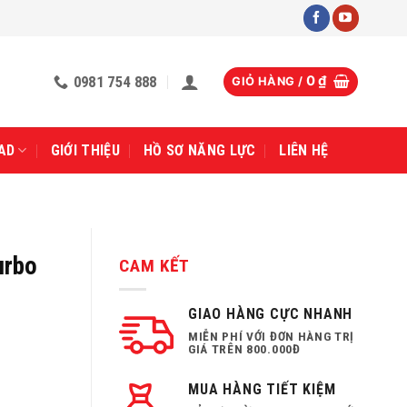
0981 754 888
0
₫
GIỎ HÀNG /
AD
GIỚI THIỆU
HỒ SƠ NĂNG LỰC
LIÊN HỆ
urbo
CAM KẾT
GIAO HÀNG CỰC NHANH
MIỄN PHÍ VỚI ĐƠN HÀNG TRỊ
GIÁ TRÊN 800.000Đ
MUA HÀNG TIẾT KIỆM