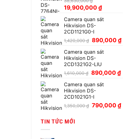
38,630,000
₫
Giá
Giá
19,900,000
₫
gốc
hiện
Camera quan sát
là:
tại
Hikvision DS-
38,630,000 ₫.
là:
2CD1121G0-I
19,900,000 ₫.
Giá
Giá
890,000
₫
1,420,000
₫
gốc
hiện
Camera quan sát
là:
tại
Hikvision DS-
1,420,000 ₫.
là:
2CD1321G2-LIU
890,00
Giá
Giá
890,000
₫
1,610,000
₫
gốc
hiện
Camera quan sát
là:
tại
Hikvision DS-
1,610,000 ₫.
là:
2CD1021G1-I
890,000
Giá
Giá
790,000
₫
1,350,000
₫
gốc
hiện
là:
tại
TIN TỨC MỚI
1,350,000 ₫.
là:
790,000