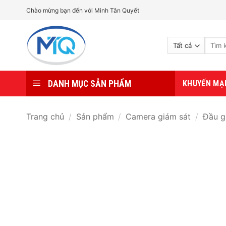
Bỏ
Chào mừng bạn đến với Minh Tân Quyết
qua
nội
Tìm
dung
kiếm:
DANH MỤC SẢN PHẨM
KHUYẾN MẠ
Trang chủ
/
Sản phẩm
/
Camera giám sát
/
Đầu g