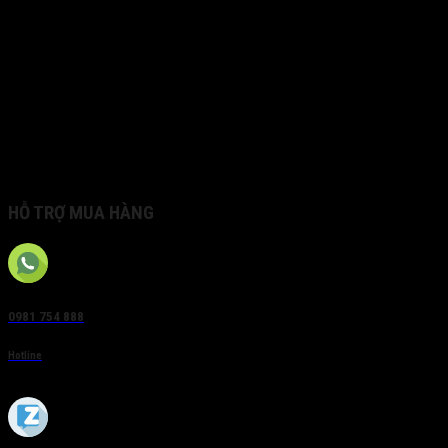
tới:1920x720P
– Tín hiệu truyền khoảng cách xa hơn: 1200m @ 720P ,
800m @ 1080P với cáp đồng RG6, 500m @ 720P ; 400m
@ 1080P với cáp UTP
– Tối đa 128 người truy cập cùng lúc,
– Tên miền miễn phí trọn đời của Hikvision,
– Nguồn 12V
– Kích thước: 200 × 200 × 45mm
Bảo hành: 24 tháng
HỖ TRỢ MUA HÀNG
0981 754 888
Hotline