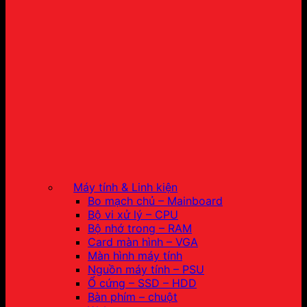
Máy tính & Linh kiện
Bo mạch chủ – Mainboard
Bộ vi xử lý – CPU
Bộ nhớ trong – RAM
Card màn hình – VGA
Màn hình máy tính
Nguồn máy tính – PSU
Ổ cứng – SSD – HDD
Bàn phím – chuột