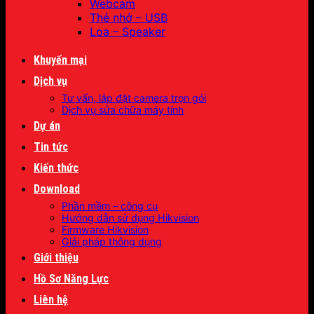
Webcam
Thẻ nhớ – USB
Loa – Speaker
Khuyến mại
Dịch vụ
Tư vấn, lắp đặt camera trọn gói
Dịch vụ sửa chữa máy tính
Dự án
Tin tức
Kiến thức
Download
Phần mềm – công cụ
Hướng dẫn sử dụng Hikvision
Firmware Hikvision
Giải pháp thông dụng
Giới thiệu
Hồ Sơ Năng Lực
Liên hệ