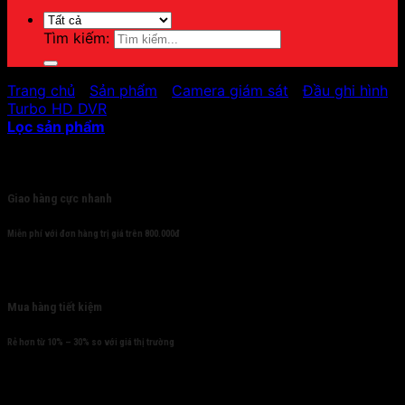
Tìm kiếm:
Trang chủ
/
Sản phẩm
/
Camera giám sát
/
Đầu ghi hình
/
Turbo HD DVR
Lọc sản phẩm
Cam kết
Giao hàng cực nhanh
Miễn phí với đơn hàng trị giá trên 800.000đ
Mua hàng tiết kiệm
Rẻ hơn từ 10% – 30% so với giá thị trường