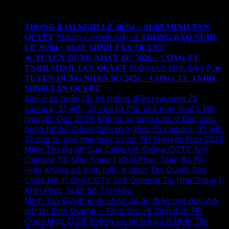
Tin tức mới
𝐓𝐇𝐎̂𝐍𝐆 𝐁𝐀́𝐎 𝐍𝐆𝐇𝐈̉ 𝐋𝐄̂̃ 𝟑𝟎/𝟎𝟒 – 𝟎𝟏/𝟎𝟓 𝐌𝐈𝐍𝐇 𝐓𝐀̂𝐍
𝐐𝐔𝐘𝐄̂́𝐓
Không có bình luận
ở 𝐓𝐇𝐎̂𝐍𝐆 𝐁𝐀́𝐎 𝐍𝐆𝐇𝐈̉
𝐋𝐄̂̃ 𝟑𝟎/𝟎𝟒 – 𝟎𝟏/𝟎𝟓 𝐌𝐈𝐍𝐇 𝐓𝐀̂𝐍 𝐐𝐔𝐘𝐄̂́𝐓
🔥 𝐓𝐔𝐘𝐄̂̉𝐍 𝐃𝐔̣𝐍𝐆 𝐍𝐇𝐀̂𝐍 𝐒𝐔̛̣ 𝟐𝟎𝟐𝟔 – 𝐂𝐎̂𝐍𝐆 𝐓𝐘
𝐓𝐍𝐇𝐇 𝐌𝐈𝐍𝐇 𝐓𝐀̂𝐍 𝐐𝐔𝐘𝐄̂́𝐓
Không có bình luận
ở 🔥
𝐓𝐔𝐘𝐄̂̉𝐍 𝐃𝐔̣𝐍𝐆 𝐍𝐇𝐀̂𝐍 𝐒𝐔̛̣ 𝟐𝟎𝟐𝟔 – 𝐂𝐎̂𝐍𝐆 𝐓𝐘 𝐓𝐍𝐇𝐇
𝐌𝐈𝐍𝐇 𝐓𝐀̂𝐍 𝐐𝐔𝐘𝐄̂́𝐓
Bàn giao hoàn tất hệ thống điện nhẹ gồm 75
camera, 31 wifi, 31 cửa từ cho nhà máy trước Tết
Nguyên Đán 2026
Không có bình luận
ở Bàn giao
hoàn tất hệ thống điện nhẹ gồm 75 camera, 31 wifi,
31 cửa từ cho nhà máy trước Tết Nguyên Đán 2026
Minh Tân Quyết Sửa Chữa Hệ Thống CCTV 120
Camera Tại Nha Trang | Khôi Phục Toàn Bộ Tín
Hiệu
Không có bình luận
ở Minh Tân Quyết Sửa
Chữa Hệ Thống CCTV 120 Camera Tại Nha Trang |
Khôi Phục Toàn Bộ Tín Hiệu
Minh Tân Quyết khởi công dự án điện nhẹ quy mô
lớn tại Bình Dương – Tăng tốc về đích đón Tết
Đoan Ngọ 2026
Không có bình luận
ở Minh Tân