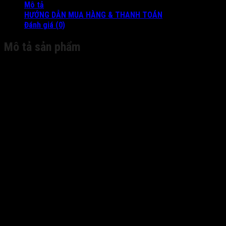
Mô tả
HƯỚNG DẪN MUA HÀNG & THANH TOÁN
Đánh giá (0)
Mô tả sản phẩm
Video/Audio Input
Audio Input:
|
1-ch
Video
|
H.264
Compression:
Analog and
HD-TVI video
|
16-ch BNC interface (1.0Vp-p, 75 Ω)
input:
Supported
Support HDTVI input: 720P/25, 720P/30,
camera
|
Support AHD input: 720P/25, 720P/30, CV
types:
Audio
|
G.711u
Compression:
Audio Input
|
RCA (2.0 Vp-p, 1 kΩ)
Interface:
Two-way