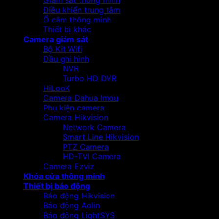
Giám sát thông minh
Điều khiển trung tâm
Ổ cắm thông minh
Thiết bị khác
Camera giám sát
Bộ Kit Wifi
Đầu ghi hình
NVR
Turbo HD DVR
HiLooK
Camera Dahua Imou
Phụ kiện camera
Camera Hikvision
Network Camera
Smart Line Hikvision
PTZ Camera
HD-TVI Camera
Camera Ezviz
Khóa cửa thông minh
Thiết bị báo động
Báo động Hikvision
Báo động Aolin
Báo động LightSYS