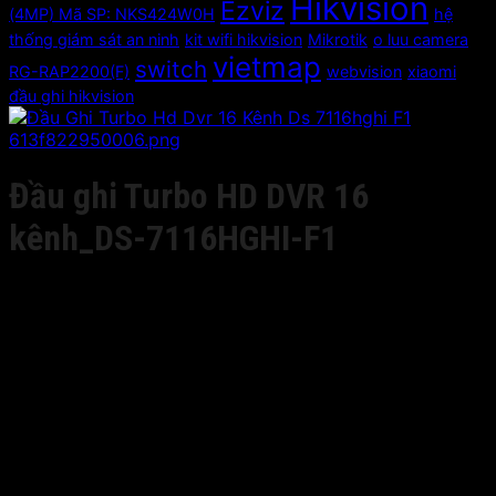
Hikvision
Ezviz
(4MP) Mã SP: NKS424W0H
hệ
thống giám sát an ninh
kit wifi hikvision
Mikrotik
o luu camera
vietmap
switch
RG-RAP2200(F)
webvision
xiaomi
đầu ghi hikvision
Đầu ghi Turbo HD DVR 16
kênh_DS-7116HGHI-F1
Giá liên hệ
– (Hỗ trợ camera HD-TVI 720p, Analog, không hỗ trợ
thêm camera IP; (Không hỗ trợ camera HD TVI 1080P)
* Lưu ý phải cắm camera cùng loại thành từng cặp
– Hỗ trợ H.264+ tiết kiệm 50% dung lượng lưu trữ
– 16 ngõ vào video, 1 cổng audio input, 1 cổng SATA hỗ
trợ ổ cứng tối đa 6TB
– Độ phân giải ghi hình: 1280×720P: 25(P)/30(N) fps/ch
– Cổng ra HDMI và VGA với Độ phân giải lên