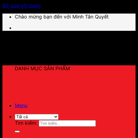
Bỏ qua nội dung
Chào mừng bạn đến với Minh Tân Quyết
DANH MỤC SẢN PHẨM
Menu
Tìm kiếm: