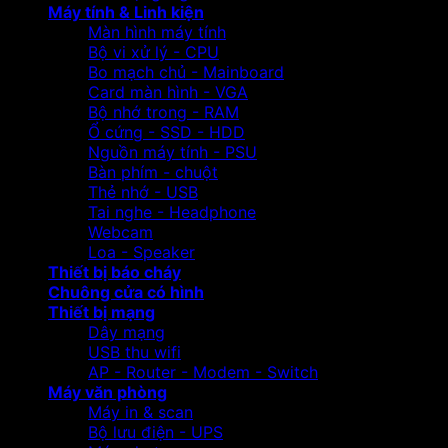
Máy tính & Linh kiện
Màn hình máy tính
Bộ vi xử lý - CPU
Bo mạch chủ - Mainboard
Card màn hình - VGA
Bộ nhớ trong - RAM
Ổ cứng - SSD - HDD
Nguồn máy tính - PSU
Bàn phím - chuột
Thẻ nhớ - USB
Tai nghe - Headphone
Webcam
Loa - Speaker
Thiết bị báo cháy
Chuông cửa có hình
Thiết bị mạng
Dây mạng
USB thu wifi
AP - Router - Modem - Switch
Máy văn phòng
Máy in & scan
Bộ lưu điện - UPS