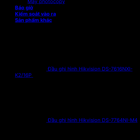
Máy photocopy
Báo giờ
Kiểm soát vào ra
Sản phẩm khác
Sản phẩm khuyến mại
Đầu ghi hình Hikvision DS-7616NXI-
K2/16P
18,500,000
₫
Giá gốc là:
18,500,000 ₫.
9,900,000
₫
Giá hiện tại là:
9,900,000 ₫.
Đầu ghi hình Hikvision DS-7764NI-M4
38,630,000
₫
Giá gốc là:
38,630,000 ₫.
19,900,000
₫
Giá hiện tại là:
19,900,000 ₫.