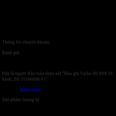
chuyển khoản. - 1. Quý khách đặt hàng và được nhân
viên xác nhận qua cuộc gọi trực tiếp. Qua đó, chúng tôi
gửi hàng về cho quý khách thông qua dịch vụ ship COD.
Quý khách nhận hàng, kiểm tra hàng và thanh toán trực
tiếp cho nhân viên bưu phát. - 2: Quý khách chuyển
khoản trước cho chúng tôi qua tài khoản nhân hàng, và
chúng tôi sẽ gửi chuyển phát nhanh cho quý khách:
Thông tin chuyển khoản:
Đánh giá
Chưa có đánh giá nào.
Hãy là người đầu tiên nhận xét “Đầu ghi Turbo HD DVR 16
kênh_DS-7116HGHI-F1”
Bạn phải
đăng nhập
để gửi đánh giá.
Sản phẩm tương tự