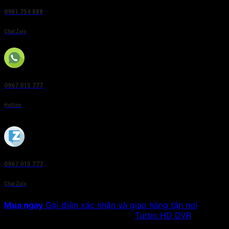
0981 754 888
Chat Zalo
0967 015 777
Hotline
0967 015 777
Chat Zalo
Mua ngay
Gọi điện xác nhận và giao hàng tận nơi
SKU:
DS-7116HGHI-F1
Danh mục:
Turbo HD DVR