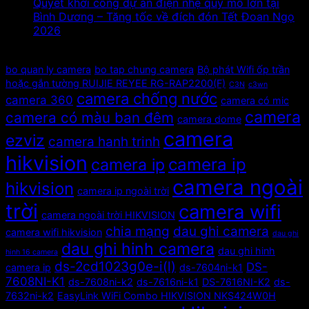
Quyết khởi công dự án điện nhẹ quy mô lớn tại
Bình Dương – Tăng tốc về đích đón Tết Đoan Ngọ
2026
Tags
bo quan ly camera
bo tap chung camera
Bộ phát Wifi ốp trần
hoặc gắn tường RUIJIE REYEE RG-RAP2200(F)
C3N
c3wn
camera chống nước
camera 360
camera có mic
camera
camera có màu ban đêm
camera dome
camera
ezviz
camera hanh trinh
hikvision
camera ip
camera ip
camera ngoài
hikvision
camera ip ngoài trời
trời
camera wifi
camera ngoài trời HIKVISION
chia mạng
dau ghi camera
camera wifi hikvision
dau ghi
dau ghi hinh camera
dau ghi hinh
hinh 16 camera
ds-2cd1023g0e-i(l)
DS-
camera ip
ds-7604ni-k1
7608NI-K1
ds-7608ni-k2
ds-7616ni-k1
DS-7616NI-K2
ds-
7632ni-k2
EasyLink WiFi Combo HIKVISION NKS424W0H