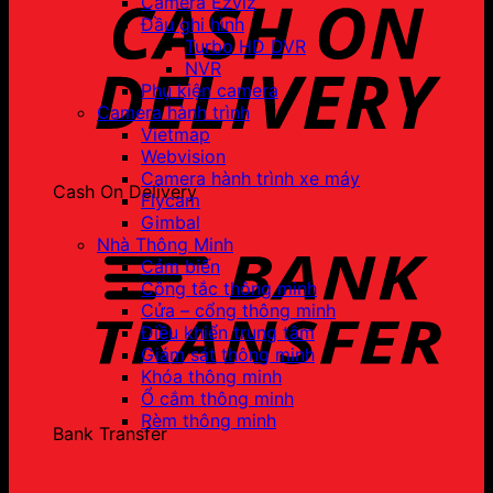
Camera Ezviz
Đầu ghi hình
Turbo HD DVR
NVR
Phụ kiện camera
Camera hành trình
Vietmap
Webvision
Camera hành trình xe máy
Cash On Delivery
Flycam
Gimbal
Nhà Thông Minh
Cảm biến
Công tắc thông minh
Cửa – cổng thông minh
Điều khiển trung tâm
Giám sát thông minh
Khóa thông minh
Ổ cắm thông minh
Rèm thông minh
Bank Transfer