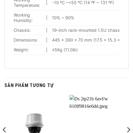
|
-10 ºC ~+55 ºC (14 ºF ~ 131 ºF)
Temperature:
Working
|
10% ~ 90%
Humidity:
Chassis:
|
19-inch rack-mounted 1.5U chassis
Dimensions:
|
445 × 390 × 70 mm (17.5 × 15.3 × 2.7 in
Weight:
|
≤5Kg (11.0lb)
SẢN PHẨM TƯƠNG TỰ