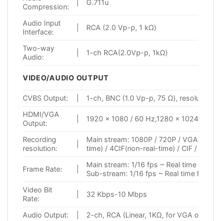
|
G.711u
Compression:
Audio Input
|
RCA (2.0 Vp-p, 1 kΩ)
Interface:
Two-way
|
1-ch RCA(2.0Vp-p, 1kΩ)
Audio:
VIDEO/AUDIO OUTPUT
CVBS Output:
|
1-ch, BNC (1.0 Vp-p, 75 Ω), resolution:
HDMI/VGA
|
1920 × 1080 / 60 Hz,1280 × 1024 / 60 H
Output:
Recording
Main stream: 1080P / 720P / VGA / WD1 
|
resolution:
time) / 4CIF(non-real-time) / CIF / QCIF
Main stream: 1/16 fps ~ Real time frame 
Frame Rate:
|
Sub-stream: 1/16 fps ~ Real time frame r
Video Bit
|
32 Kbps-10 Mbps
Rate:
Audio Output:
|
2-ch, RCA (Linear, 1KΩ, for VGA output 