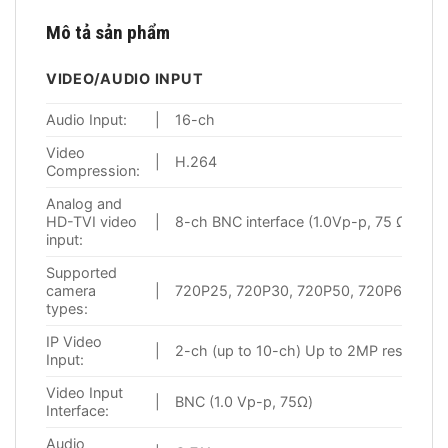
Mô tả sản phẩm
VIDEO/AUDIO INPUT
Audio Input:
|
16-ch
Video
|
H.264
Compression:
Analog and
HD-TVI video
|
8-ch BNC interface (1.0Vp-p, 75 Ω)
input:
Supported
camera
|
720P25, 720P30, 720P50, 720P60, 108
types:
IP Video
|
2-ch (up to 10-ch) Up to 2MP resolutio
Input:
Video Input
|
BNC (1.0 Vp-p, 75Ω)
Interface:
Audio