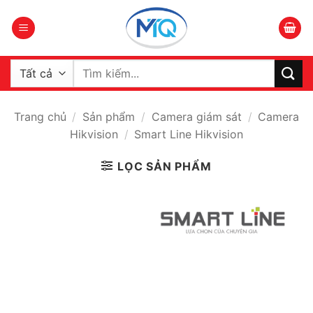
Bỏ
qua
nội
dung
Tìm
kiếm:
Trang chủ
/
Sản phẩm
/
Camera giám sát
/
Camera
Hikvision
/
Smart Line Hikvision
LỌC SẢN PHẨM