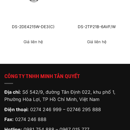
DS-2DE4215W-DE3(C)
DS-2TP21B-6AVF/W
Giá liên hệ
Giá liên hệ
CÔNG TY TNHH MINH TÂN QUYẾT
Địa chỉ:
Số 542/9, đường Tân Định 022, khu phố 1,
Phường Hòa Lợi, TP Hồ Chí Minh, Việt Nam
Điện thoại:
0274 246 999 – 02746 295 888
Fax:
0274 246 888
Hotline:
0981 754 888
–
0967 015 777