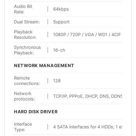
Audio Bit
|
64kbps
Rate:
Dual Stream:
|
Support
Playback
|
1080P / 720P / VGA / WD1 / 4CIF / CIF 
Resolution:
Synchronous
|
16-ch
Playback:
NETWORK MANAGEMENT
Remote
|
128
connections:
Network
|
TCP/IP, PPPoE, DHCP, DNS, DDNS, NTP,
protocols:
HARD DISK DRIVER
Interface
|
4 SATA interfaces for 4 HDDs; 1 eSATA i
Type: