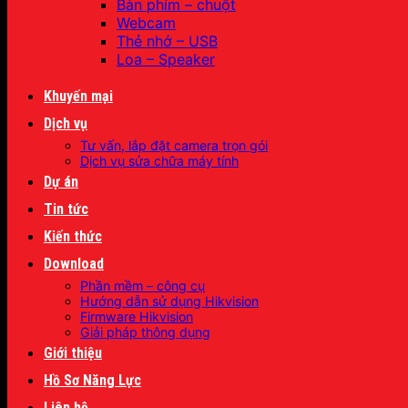
Bàn phím – chuột
Webcam
Thẻ nhớ – USB
Loa – Speaker
Khuyến mại
Dịch vụ
Tư vấn, lắp đặt camera trọn gói
Dịch vụ sửa chữa máy tính
Dự án
Tin tức
Kiến thức
Download
Phần mềm – công cụ
Hướng dẫn sử dụng Hikvision
Firmware Hikvision
Giải pháp thông dụng
Giới thiệu
Hồ Sơ Năng Lực
Liên hệ