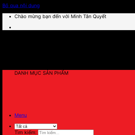
Bỏ qua nội dung
Chào mừng bạn đến với Minh Tân Quyết
DANH MỤC SẢN PHẨM
Menu
Tìm kiếm: