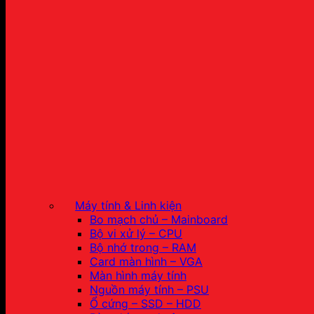
Máy tính & Linh kiện
Bo mạch chủ – Mainboard
Bộ vi xử lý – CPU
Bộ nhớ trong – RAM
Card màn hình – VGA
Màn hình máy tính
Nguồn máy tính – PSU
Ổ cứng – SSD – HDD