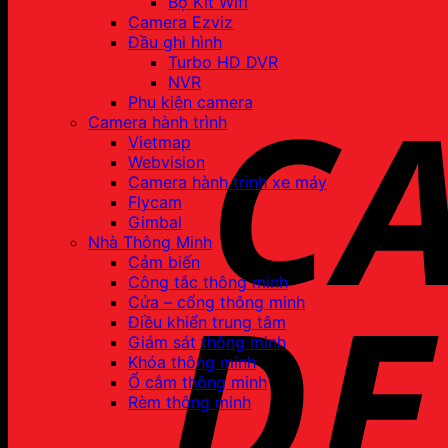
Bộ Kit Wifi
Camera Ezviz
Đầu ghi hình
Turbo HD DVR
NVR
Phụ kiện camera
Camera hành trình
Vietmap
Webvision
Camera hành trình xe máy
Flycam
Gimbal
Nhà Thông Minh
Cảm biến
Công tắc thông minh
Cửa – cổng thông minh
Điều khiển trung tâm
Giám sát thông minh
Khóa thông minh
Ổ cắm thông minh
Rèm thông minh