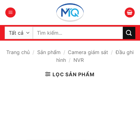
Bỏ
qua
nội
dung
Tìm
kiếm:
Trang chủ
/
Sản phẩm
/
Camera giám sát
/
Đầu ghi
hình
/
NVR
LỌC SẢN PHẨM