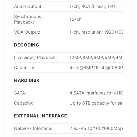
Audio Output:
|
1-ch, RCA (Linear, 1kΩ)
Synchronous
|
16-ch
Playback:
VGA Output:
|
1-ch, resolution: 1920*1080P/
DECODING
Live view / Playback:
|
12MP/8MP/6MP/5MP/4MP/3MP/1
Capability:
|
4-ch@8MP,16-ch@1080P
HARD DISK
SATA:
|
4 SATA interfaces for 4HDDs
Capacity:
|
Up to 6TB capacity for each HD
EXTERNAL INTERFACE
Network Interface:
|
2 RJ-45 10/100/1000Mbps self-a