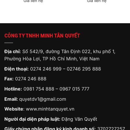
Giá liên hệ
Giá liên hệ
CÔNG TY TNHH MINH TÂN QUYẾT
Địa chỉ:
Số 542/9, đường Tân Định 022, khu phố 1,
Phường Hòa Lợi, TP Hồ Chí Minh, Việt Nam
Điện thoại:
0274 246 999 – 02746 295 888
Fax:
0274 246 888
Hotline:
0981 754 888
–
0967 015 777
Email:
quyetdv1@gmail.com
Website
:
www.minhtanquyet.vn
Người đại diện pháp luật:
Đặng Văn Quyết
Giấy chứng nhận đăng ký kinh doanh số:
3702727257