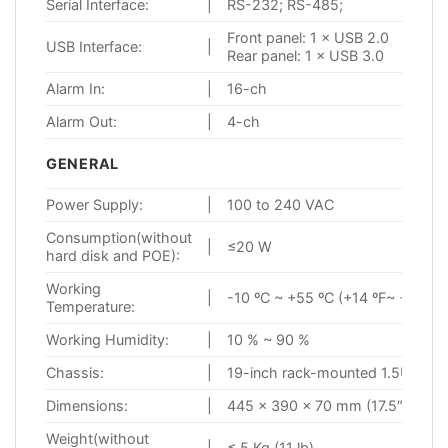
Serial Interface:
|
RS-232; RS-485;
Front panel: 1 × USB 2.0
USB Interface:
|
Rear panel: 1 × USB 3.0
Alarm In:
|
16-ch
Alarm Out:
|
4-ch
GENERAL
Power Supply:
|
100 to 240 VAC
Consumption(without
|
≤20 W
hard disk and POE):
Working
|
-10 ºC ~ +55 ºC (+14 ºF~ + 131 º
Temperature:
Working Humidity:
|
10 % ~ 90 %
Chassis:
|
19-inch rack-mounted 1.5U chas
Dimensions:
|
445 × 390 × 70 mm (17.5″× 15.3″
Weight(without
|
≤ 5 Kg (11 lb)