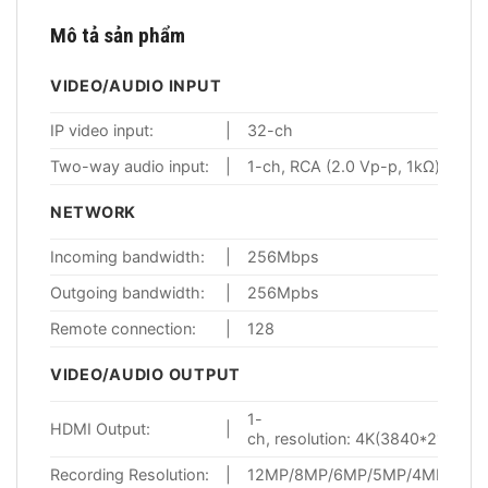
Mô tả sản phẩm
VIDEO/AUDIO INPUT
IP video input:
|
32-ch
Two-way audio input:
|
1-ch, RCA (2.0 Vp-p, 1kΩ)
NETWORK
Incoming bandwidth:
|
256Mbps
Outgoing bandwidth:
|
256Mpbs
Remote connection:
|
128
VIDEO/AUDIO OUTPUT
1-
HDMI Output:
|
ch, resolution: 4K(3840*2160
Recording Resolution:
|
12MP/8MP/6MP/5MP/4MP/3MP/1