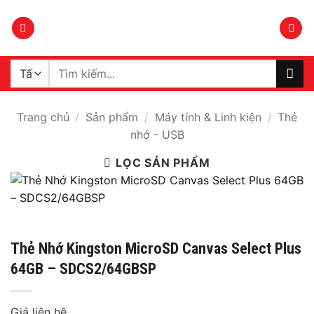
Bỏ
qua
nội
dung
Tìm
kiếm:
Trang chủ
/
Sản phẩm
/
Máy tính & Linh kiện
/
Thẻ
nhớ - USB
LỌC SẢN PHẨM
Thẻ Nhớ Kingston MicroSD Canvas Select Plus
64GB – SDCS2/64GBSP
Giá liên hệ