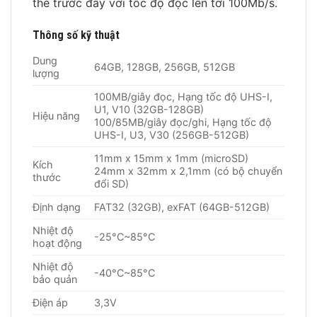
thẻ trước đây với tốc độ đọc lên tới 100Mb/s.
Thông số kỹ thuật
Dung
64GB, 128GB, 256GB, 512GB
lượng
100MB/giây đọc, Hạng tốc độ UHS-I,
U1, V10 (32GB-128GB)
Hiệu năng
100/85MB/giây đọc/ghi, Hạng tốc độ
UHS-I, U3, V30 (256GB-512GB)
11mm x 15mm x 1mm (microSD)
Kích
24mm x 32mm x 2,1mm (có bộ chuyển
thước
đổi SD)
Định dạng
FAT32 (32GB), exFAT (64GB-512GB)
Nhiệt độ
-25°C~85°C
hoạt động
Nhiệt độ
-40°C~85°C
bảo quản
Điện áp
3,3V