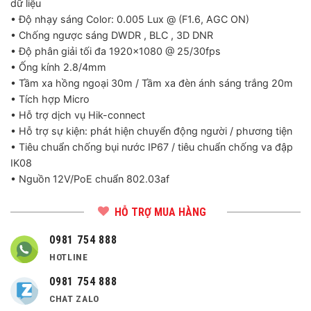
dữ liệu
• Độ nhạy sáng Color: 0.005 Lux @ (F1.6, AGC ON)
• Chống ngược sáng DWDR , BLC , 3D DNR
• Độ phân giải tối đa 1920×1080 @ 25/30fps
• Ống kính 2.8/4mm
• Tầm xa hồng ngoại 30m / Tầm xa đèn ánh sáng trắng 20m
• Tích hợp Micro
• Hỗ trợ dịch vụ Hik-connect
• Hỗ trợ sự kiện: phát hiện chuyển động người / phương tiện
• Tiêu chuẩn chống bụi nước IP67 / tiêu chuẩn chống va đập
IK08
• Nguồn 12V/PoE chuẩn 802.03af
HỖ TRỢ MUA HÀNG
0981 754 888
HOTLINE
0981 754 888
CHAT ZALO