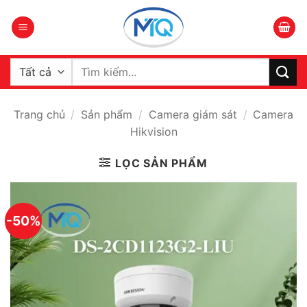
Bỏ
qua
nội
dung
Tìm
kiếm:
Trang chủ
/
Sản phẩm
/
Camera giám sát
/
Camera
Hikvision
LỌC SẢN PHẨM
-50%