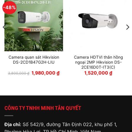
-48%
Camera quan sát Hikvision
Camera HDTVI thân hồng
DS-2CD1B47G2H-LIU
ngoại 2MP Hikvision DS-
2CE16D0T-IT3(C)
Giá
Giá
1,980,000
₫
1,520,000
₫
3,800,000
₫
n
gốc
hiện
là:
tại
3,800,000 ₫.
là:
,000 ₫.
1,980,000 ₫.
CÔNG TY TNHH MINH TÂN QUYẾT
Địa chỉ:
Số 542/9, đường Tân Định 022, khu phố 1,
Phường Hòa Lợi, TP Hồ Chí Minh, Việt Nam