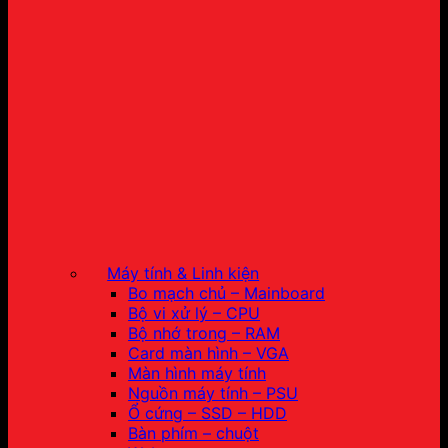
Máy tính & Linh kiện
Bo mạch chủ – Mainboard
Bộ vi xử lý – CPU
Bộ nhớ trong – RAM
Card màn hình – VGA
Màn hình máy tính
Nguồn máy tính – PSU
Ổ cứng – SSD – HDD
Bàn phím – chuột