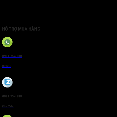
– Cổng ra HDMI độ phân giải 4K
– Hỗ trợ 2 ổ cứng, dung lượng tối đa mỗi ổ 10TB
– Áp dụng công nghệ Hikvision Acusense để giảm thiểu
nỗ lực thủ công và chi phí bảo mật
HỖ TRỢ MUA HÀNG
0981 754 888
Hotline
0981 754 888
Chat Zalo