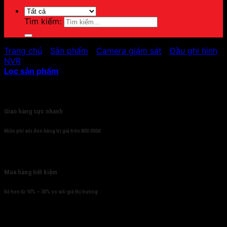
Tìm kiếm:
Trang chủ
/
Sản phẩm
/
Camera giám sát
/
Đầu ghi hình
/
NVR
Lọc sản phẩm
Cam kết
Giao hàng cực nhanh
Miễn phí với đơn hàng trị giá trên 800.000đ
Mua hàng tiết kiệm
Rẻ hơn từ 10% – 30% so với giá thị trường