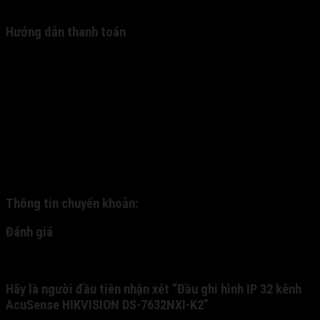
tôi điện thoại lại để chốt đơn.
Hướng dẫn thanh toán
Hiện tại, chúng tôi mới chỉ cung cấp 2 hình thức thanh
toán: (1). nhận hàng thanh toán và (2). thanh toán
chuyển khoản. - 1. Quý khách đặt hàng và được nhân
viên xác nhận qua cuộc gọi trực tiếp. Qua đó, chúng tôi
gửi hàng về cho quý khách thông qua dịch vụ ship COD.
Quý khách nhận hàng, kiểm tra hàng và thanh toán trực
tiếp cho nhân viên bưu phát. - 2: Quý khách chuyển
khoản trước cho chúng tôi qua tài khoản nhân hàng, và
chúng tôi sẽ gửi chuyển phát nhanh cho quý khách:
Thông tin chuyển khoản:
Đánh giá
Chưa có đánh giá nào.
Hãy là người đầu tiên nhận xét “Đầu ghi hình IP 32 kênh
AcuSense HIKVISION DS-7632NXI-K2”