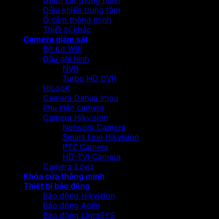
Giám sát thông minh
Điều khiển trung tâm
Ổ cắm thông minh
Thiết bị khác
Camera giám sát
Bộ Kit Wifi
Đầu ghi hình
NVR
Turbo HD DVR
HiLooK
Camera Dahua Imou
Phụ kiện camera
Camera Hikvision
Network Camera
Smart Line Hikvision
PTZ Camera
HD-TVI Camera
Camera Ezviz
Khóa cửa thông minh
Thiết bị báo động
Báo động Hikvision
Báo động Aolin
Báo động LightSYS