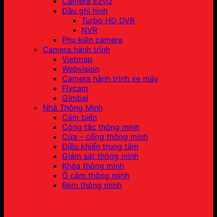
Camera Ezviz
Đầu ghi hình
Turbo HD DVR
NVR
Phụ kiện camera
Camera hành trình
Vietmap
Webvision
Camera hành trình xe máy
Flycam
Gimbal
Nhà Thông Minh
Cảm biến
Công tắc thông minh
Cửa – cổng thông minh
Điều khiển trung tâm
Giám sát thông minh
Khóa thông minh
Ổ cắm thông minh
Rèm thông minh