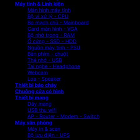
Máy tính & Linh kiện
Màn hình máy tính
Bộ vi xử lý - CPU
Bo mạch chủ - Mainboard
Card màn hình - VGA
Bộ nhớ trong - RAM
Ổ cứng - SSD - HDD
Nguồn máy tính - PSU
Bàn phím - chuột
Thẻ nhớ - USB
Tai nghe - Headphone
Webcam
Loa - Speaker
Thiết bị báo cháy
Chuông cửa có hình
Thiết bị mạng
Dây mạng
USB thu wifi
AP - Router - Modem - Switch
Máy văn phòng
Máy in & scan
Bộ lưu điện - UPS