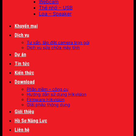
Webcam
Thẻ nhớ – USB
Loa – Speaker
Khuyến mại
Dịch vụ
Tư vấn, lắp đặt camera trọn gói
Dịch vụ sửa chữa máy tính
Dự án
Tin tức
Kiến thức
Download
Phần mềm – công cụ
Hướng dẫn sử dụng Hikvision
Firmware Hikvision
Giải pháp thông dụng
Giới thiệu
Hồ Sơ Năng Lực
Liên hệ