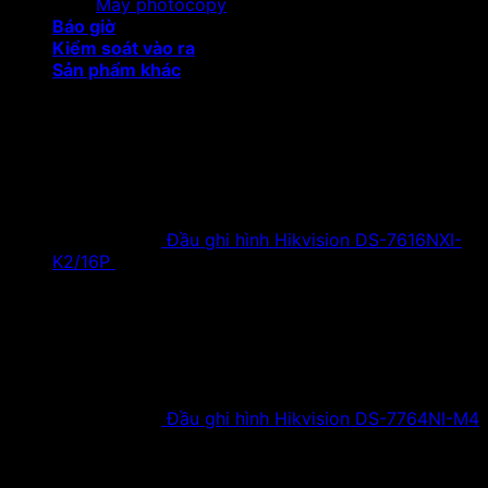
Máy photocopy
Báo giờ
Kiểm soát vào ra
Sản phẩm khác
Sản phẩm khuyến mại
Đầu ghi hình Hikvision DS-7616NXI-
K2/16P
18,500,000
₫
Giá gốc là:
18,500,000 ₫.
9,900,000
₫
Giá hiện tại là:
9,900,000 ₫.
Đầu ghi hình Hikvision DS-7764NI-M4
38,630,000
₫
Giá gốc là:
38,630,000 ₫.
19,900,000
₫
Giá hiện tại là:
19,900,000 ₫.