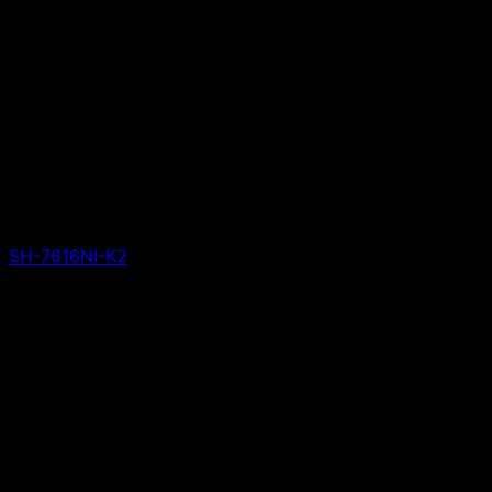
SH-7616NI-K2
Giá liên hệ