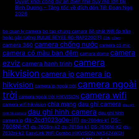
Quyết khởi công dự án điện nhẹ quy mô lớn tại
Bình Dương – Tăng tốc về đích đón Tết Đoan Ngọ
2026
Tags
bo quan ly camera
bo tap chung camera
Bộ phát Wifi ốp trần
hoặc gắn tường RUIJIE REYEE RG-RAP2200(F)
C3N
c3wn
camera chống nước
camera 360
camera có mic
camera
camera có màu ban đêm
camera dome
camera
ezviz
camera hanh trinh
hikvision
camera ip
camera ip
camera ngoài
hikvision
camera ip ngoài trời
trời
camera wifi
camera ngoài trời HIKVISION
chia mạng
dau ghi camera
camera wifi hikvision
dau ghi
dau ghi hinh camera
dau ghi hinh
hinh 16 camera
ds-2cd1023g0e-i(l)
DS-
camera ip
ds-7604ni-k1
7608NI-K1
ds-7608ni-k2
ds-7616ni-k1
DS-7616NI-K2
ds-
7632ni-k2
EasyLink WiFi Combo HIKVISION NKS424W0H