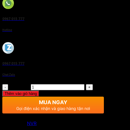
0967 015 777
Hotline
0967 015 777
Chat Zalo
Số lượng
Thêm vào giỏ hàng
MUA NGAY
Gọi điện xác nhận và giao hàng tận nơi
Danh mục:
NVR