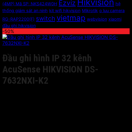
Hikvision
Ezviz
(4MP) Mã SP: NKS424W0H
hệ
thống giám sát an ninh
kit wifi hikvision
Mikrotik
o luu camera
vietmap
switch
RG-RAP2200(F)
webvision
xiaomi
đầu ghi hikvision
-50%
Đầu ghi hình IP 32 kênh
AcuSense HIKVISION DS-
7632NXI-K2
8,370,000
₫
Giá gốc là: 8,370,000 ₫.
4,185,000
₫
Giá hiện
tại là: 4,185,000 ₫.
– Đầu ghi hình NVR 32 kênh
– Chuẩn nén H.265+/H.265/H.264+/H.264
– Hỗ trợ độ phân giải ghi hình lên đến 12MP
– Băng thông đến lên tới 160Mbps