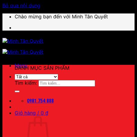
Bỏ qua nội dung
Chào mừng bạn đến với Minh Tân Quyết
Menu
DANH MỤC SẢN PHẨM
Tìm kiếm:
0981 754 888
Giỏ hàng /
0
₫