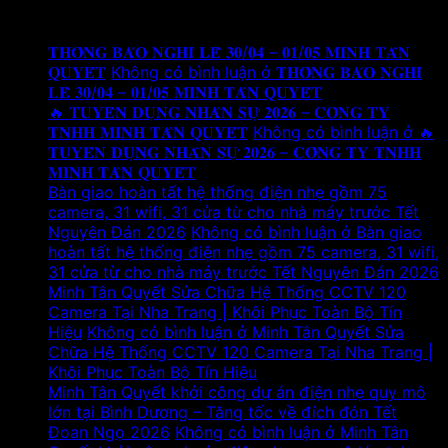
Tin tức mới
𝐓𝐇𝐎̂𝐍𝐆 𝐁𝐀́𝐎 𝐍𝐆𝐇𝐈̉ 𝐋𝐄̂̃ 𝟑𝟎/𝟎𝟒 – 𝟎𝟏/𝟎𝟓 𝐌𝐈𝐍𝐇 𝐓𝐀̂𝐍
𝐐𝐔𝐘𝐄̂́𝐓
Không có bình luận
ở 𝐓𝐇𝐎̂𝐍𝐆 𝐁𝐀́𝐎 𝐍𝐆𝐇𝐈̉
𝐋𝐄̂̃ 𝟑𝟎/𝟎𝟒 – 𝟎𝟏/𝟎𝟓 𝐌𝐈𝐍𝐇 𝐓𝐀̂𝐍 𝐐𝐔𝐘𝐄̂́𝐓
🔥 𝐓𝐔𝐘𝐄̂̉𝐍 𝐃𝐔̣𝐍𝐆 𝐍𝐇𝐀̂𝐍 𝐒𝐔̛̣ 𝟐𝟎𝟐𝟔 – 𝐂𝐎̂𝐍𝐆 𝐓𝐘
𝐓𝐍𝐇𝐇 𝐌𝐈𝐍𝐇 𝐓𝐀̂𝐍 𝐐𝐔𝐘𝐄̂́𝐓
Không có bình luận
ở 🔥
𝐓𝐔𝐘𝐄̂̉𝐍 𝐃𝐔̣𝐍𝐆 𝐍𝐇𝐀̂𝐍 𝐒𝐔̛̣ 𝟐𝟎𝟐𝟔 – 𝐂𝐎̂𝐍𝐆 𝐓𝐘 𝐓𝐍𝐇𝐇
𝐌𝐈𝐍𝐇 𝐓𝐀̂𝐍 𝐐𝐔𝐘𝐄̂́𝐓
Bàn giao hoàn tất hệ thống điện nhẹ gồm 75
camera, 31 wifi, 31 cửa từ cho nhà máy trước Tết
Nguyên Đán 2026
Không có bình luận
ở Bàn giao
hoàn tất hệ thống điện nhẹ gồm 75 camera, 31 wifi,
31 cửa từ cho nhà máy trước Tết Nguyên Đán 2026
Minh Tân Quyết Sửa Chữa Hệ Thống CCTV 120
Camera Tại Nha Trang | Khôi Phục Toàn Bộ Tín
Hiệu
Không có bình luận
ở Minh Tân Quyết Sửa
Chữa Hệ Thống CCTV 120 Camera Tại Nha Trang |
Khôi Phục Toàn Bộ Tín Hiệu
Minh Tân Quyết khởi công dự án điện nhẹ quy mô
lớn tại Bình Dương – Tăng tốc về đích đón Tết
Đoan Ngọ 2026
Không có bình luận
ở Minh Tân