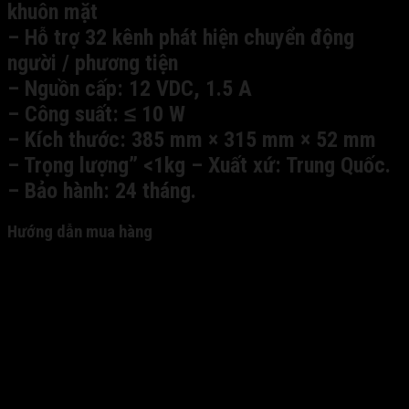
khuôn mặt
– Hỗ trợ 32 kênh phát hiện chuyển động
người / phương tiện
– Nguồn cấp: 12 VDC, 1.5 A
– Công suất: ≤ 10 W
– Kích thước: 385 mm × 315 mm × 52 mm
– Trọng lượng” <1kg – Xuất xứ: Trung Quốc.
– Bảo hành: 24 tháng.
Hướng dẫn mua hàng
Quý khách truy cập website của chúng tôi xem sản
phẩm và lựa chọn sản phẩm cần mua. - Nhấn nút "Thêm
vào giỏ hàng" để đưa sản phẩm vào giỏ hàng. - Sau khi
đã hoàn tất việc chọn hàng, quý khách vào giỏ hàng để
xem (biểu tượng giỏ hàng ngoài cùng bên phải topbar).
- Chuyển tới trang thanh toán. - Nhập đầy đủ thông tin
cá nhân và thông tin thanh toán vào biểu mẫu. -Kết thúc
đơn hàng, quý khách vui lòng chờ nhân viên của chúng