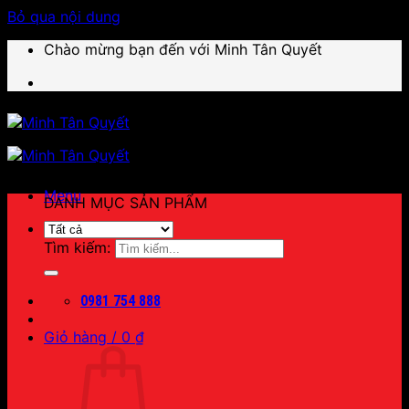
Bỏ qua nội dung
Chào mừng bạn đến với Minh Tân Quyết
Menu
DANH MỤC SẢN PHẨM
Tìm kiếm:
0981 754 888
Giỏ hàng /
0
₫