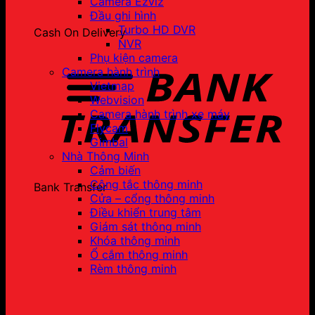
Camera Ezviz
Đầu ghi hình
Turbo HD DVR
Cash On Delivery
NVR
Phụ kiện camera
Camera hành trình
Vietmap
Webvision
Camera hành trình xe máy
Flycam
Gimbal
Nhà Thông Minh
Cảm biến
Công tắc thông minh
Bank Transfer
Cửa – cổng thông minh
Điều khiển trung tâm
Giám sát thông minh
Khóa thông minh
Ổ cắm thông minh
Rèm thông minh