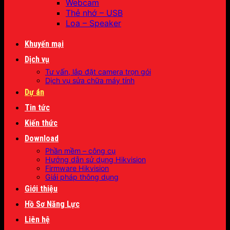
Webcam
Thẻ nhớ – USB
Loa – Speaker
Khuyến mại
Dịch vụ
Tư vấn, lắp đặt camera trọn gói
Dịch vụ sửa chữa máy tính
Dự án
Tin tức
Kiến thức
Download
Phần mềm – công cụ
Hướng dẫn sử dụng Hikvision
Firmware Hikvision
Giải pháp thông dụng
Giới thiệu
Hồ Sơ Năng Lực
Liên hệ