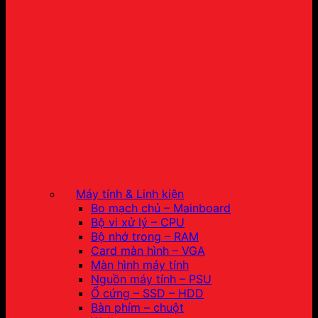
Máy tính & Linh kiện
Bo mạch chủ – Mainboard
Bộ vi xử lý – CPU
Bộ nhớ trong – RAM
Card màn hình – VGA
Màn hình máy tính
Nguồn máy tính – PSU
Ổ cứng – SSD – HDD
Bàn phím – chuột