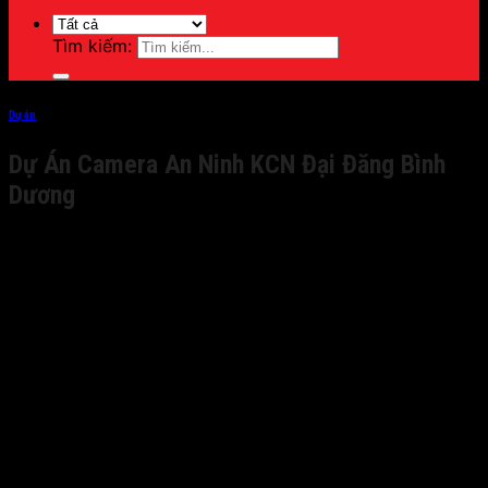
Tìm kiếm:
Dự án
Dự Án Camera An Ninh KCN Đại Đăng Bình
Dương
Những Tác Dụng Khi Lắp Đặt Camera Đường Phố
Hiện nay, các dòng camera đường phố ra đời nhằm phục
vụ các quý khách hàng. Chúng có thể coi là những con
mắt thần kỳ giám sát khu phố 24/24, Hệ thống này ghi
nhận lại hình ảnh, vậy tác dụng khi lắp đặt camera
đường phố như thế nào?
Tác dụng đầu tiên giúp địa bàn khu dân cư, tổ dân
phố tránh các tệ nạn xã hội và giúp giữ ý thức bảo
vệ khu phố hướng tới lối sống văn minh, hiện đại.
Giám sát tài sản chung của từng khu vực, ngăn
chặn kịp thời xử lý mọi tình huống xấu có thể dẫn