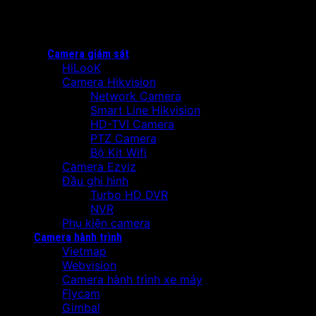
Camera giám sát
HiLooK
Camera Hikvision
Network Camera
Smart Line Hikvision
HD-TVI Camera
PTZ Camera
Bộ Kit Wifi
Camera Ezviz
Đầu ghi hình
Turbo HD DVR
NVR
Phụ kiện camera
Camera hành trình
Vietmap
Webvision
Camera hành trình xe máy
Flycam
Gimbal