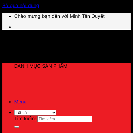
Bỏ qua nội dung
Chào mừng bạn đến với Minh Tân Quyết
DANH MỤC SẢN PHẨM
Menu
Tìm kiếm: