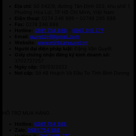
Địa chỉ:
Số 542/9, đường Tân Định 022, khu phố 1,
Phường Hòa Lợi, TP Hồ Chí Minh, Việt Nam
Điện thoại:
0274 246 999 – 02746 295 888
Fax:
0274 246 888
Hotline:
0981 754 888
–
0967 015 777
Email:
quyetdv1@gmail.com
Website
:
www.minhtanquyet.vn
Người đại diện pháp luật:
Đặng Văn Quyết
Giấy chứng nhận đăng ký kinh doanh số:
3702727257
Ngày cấp:
09/03/2022
Nơi cấp:
Sở Kế Hoạch Và Đầu Tư Tỉnh Bình Dương
HỖ TRỢ MUA HÀNG
Hotline:
0981 754 888
Zalo:
0981 754 888