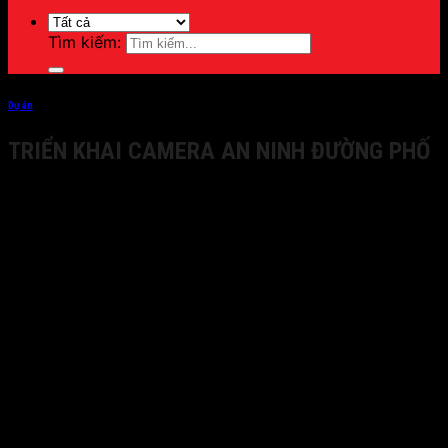
Tìm kiếm:
Dự án
TRIỂN KHAI CAMERA AN NINH ĐƯỜNG PHỐ
TRIỂN KHAI CAMERA AN NINH ĐƯỜNG PHỐ
Công ty TNHH
Minh Tân Quyết
cung cấp dịch vụ lắp
đặt và triển khai hệ thống camera an ninh tại phường
Phú Cường, thành phố Thủ Dầu Một, tỉnh Bình Dương.
Với đội ngũ kỹ thuật viên chuyên nghiệp và thiết bị chất
lượng, công ty cam kết mang đến giải pháp an ninh hiệu
quả, đáp ứng nhu cầu giám sát và bảo vệ an toàn cho
khách hàng tại khu vực này.