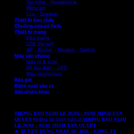
Tai nghe - Headphone
Webcam
Loa - Speaker
Thiết bị báo cháy
Chuông cửa có hình
Thiết bị mạng
Dây mạng
USB thu wifi
AP - Router - Modem - Switch
Máy văn phòng
Máy in & scan
Bộ lưu điện - UPS
Máy photocopy
Báo giờ
Kiểm soát vào ra
Sản phẩm khác
Tin tức mới
𝐓𝐇𝐎̂𝐍𝐆 𝐁𝐀́𝐎 𝐍𝐆𝐇𝐈̉ 𝐋𝐄̂̃ 𝟑𝟎/𝟎𝟒 – 𝟎𝟏/𝟎𝟓 𝐌𝐈𝐍𝐇 𝐓𝐀̂𝐍
𝐐𝐔𝐘𝐄̂́𝐓
Không có bình luận
ở 𝐓𝐇𝐎̂𝐍𝐆 𝐁𝐀́𝐎 𝐍𝐆𝐇𝐈̉
𝐋𝐄̂̃ 𝟑𝟎/𝟎𝟒 – 𝟎𝟏/𝟎𝟓 𝐌𝐈𝐍𝐇 𝐓𝐀̂𝐍 𝐐𝐔𝐘𝐄̂́𝐓
🔥 𝐓𝐔𝐘𝐄̂̉𝐍 𝐃𝐔̣𝐍𝐆 𝐍𝐇𝐀̂𝐍 𝐒𝐔̛̣ 𝟐𝟎𝟐𝟔 – 𝐂𝐎̂𝐍𝐆 𝐓𝐘