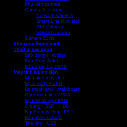
Phụ kiện camera
Camera Hikvision
Network Camera
Smart Line Hikvision
PTZ Camera
HD-TVI Camera
Camera Ezviz
Khóa cửa thông minh
Thiết bị báo động
Báo động Hikvision
Báo động Aolin
Báo động LightSYS
Máy tính & Linh kiện
Màn hình máy tính
Bộ vi xử lý - CPU
Bo mạch chủ - Mainboard
Card màn hình - VGA
Bộ nhớ trong - RAM
Ổ cứng - SSD - HDD
Nguồn máy tính - PSU
Bàn phím - chuột
Thẻ nhớ - USB