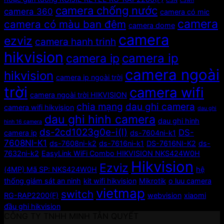
C3N
c3wn
camera chống nước
camera 360
camera có mic
camera
camera có màu ban đêm
camera dome
camera
ezviz
camera hanh trinh
hikvision
camera ip
camera ip
camera ngoài
hikvision
camera ip ngoài trời
trời
camera wifi
camera ngoài trời HIKVISION
chia mạng
dau ghi camera
camera wifi hikvision
dau ghi
dau ghi hinh camera
dau ghi hinh
hinh 16 camera
ds-2cd1023g0e-i(l)
DS-
camera ip
ds-7604ni-k1
7608NI-K1
ds-7608ni-k2
ds-7616ni-k1
DS-7616NI-K2
ds-
7632ni-k2
EasyLink WiFi Combo HIKVISION NKS424W0H
Hikvision
Ezviz
(4MP) Mã SP: NKS424W0H
hệ
thống giám sát an ninh
kit wifi hikvision
Mikrotik
o luu camera
vietmap
switch
RG-RAP2200(F)
webvision
xiaomi
đầu ghi hikvision
CÔNG TY TNHH MINH TÂN QUYẾT