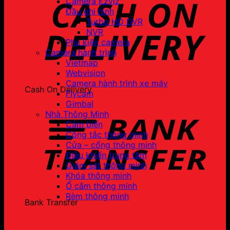
Camera Ezviz
Đầu ghi hình
Turbo HD DVR
NVR
Phụ kiện camera
Camera hành trình
Vietmap
Webvision
Camera hành trình xe máy
Cash On Delivery
Flycam
Gimbal
Nhà Thông Minh
Cảm biến
Công tắc thông minh
Cửa – cổng thông minh
Điều khiển trung tâm
Giám sát thông minh
Khóa thông minh
Ổ cắm thông minh
Rèm thông minh
Bank Transfer