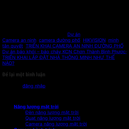
cảm ơn!
Bài viết này được đăng trong
Dự án
và được gắn thẻ
Camera an ninh
,
camera đường phố
,
HIKVISION
,
minh
tân quyết
,
TRIỂN KHAI CAMERA AN NINH ĐƯỜNG PHỐ
.
Dự án báo khói – báo cháy KCN Chơn Thành Bình Phươc·
TRIỂN KHAI LẮP ĐẶT NHÀ THÔNG MINH NHƯ THẾ
NÀO?
Để lại một bình luận
Bạn phải
đăng nhập
để gửi bình luận.
Sản phẩm
Năng lượng mặt trời
Đèn năng lượng mặt trời
Quạt năng lượng mặt trời
Camera năng lượng mặt trời