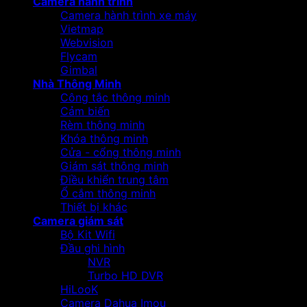
Camera hành trình
Camera hành trình xe máy
Vietmap
Webvision
Flycam
Gimbal
Nhà Thông Minh
Công tắc thông minh
Cảm biến
Rèm thông minh
Khóa thông minh
Cửa - cổng thông minh
Giám sát thông minh
Điều khiển trung tâm
Ổ cắm thông minh
Thiết bị khác
Camera giám sát
Bộ Kit Wifi
Đầu ghi hình
NVR
Turbo HD DVR
HiLooK
Camera Dahua Imou