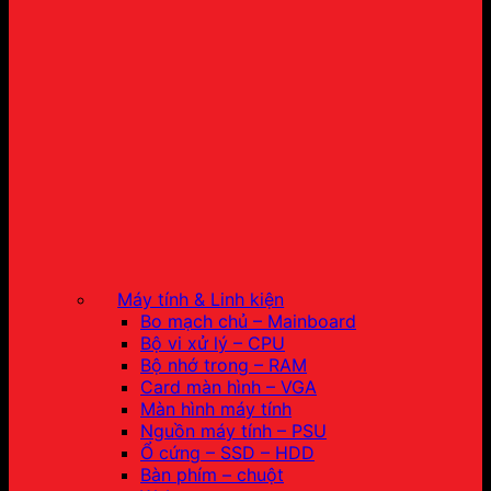
Máy tính & Linh kiện
Bo mạch chủ – Mainboard
Bộ vi xử lý – CPU
Bộ nhớ trong – RAM
Card màn hình – VGA
Màn hình máy tính
Nguồn máy tính – PSU
Ổ cứng – SSD – HDD
Bàn phím – chuột