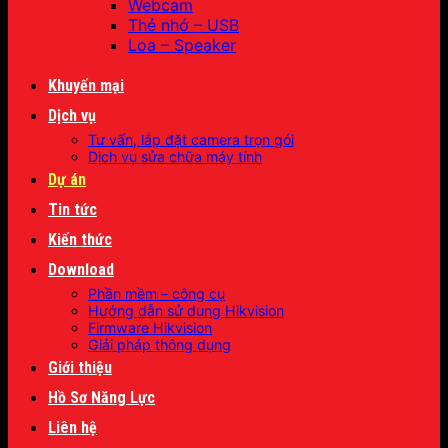
Webcam
Thẻ nhớ – USB
Loa – Speaker
Khuyến mại
Dịch vụ
Tư vấn, lắp đặt camera trọn gói
Dịch vụ sửa chữa máy tính
Dự án
Tin tức
Kiến thức
Download
Phần mềm – công cụ
Hướng dẫn sử dụng Hikvision
Firmware Hikvision
Giải pháp thông dụng
Giới thiệu
Hồ Sơ Năng Lực
Liên hệ