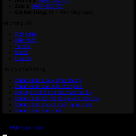
Hotline 2:
0967 015 777
Zalo 2:
0967 015 777
Giờ bán hàng:
8h – 19h hàng ngày
Về chúng tôi
Giới thiệu
Kiến thức
Tin tức
Dự án
Liên hệ
Hỗ trợ khách hàng
Chính sách & quy định chung
Chính sách bảo mật thông tin
Quy định và hình thức thanh toán
Chính sách đổi trả hàng và hoàn tiền
Chính sách vận chuyển, giao nhận
Chính sách bảo hành
Copyright 2026 ©
Minh Tan Quyet Co.,ltd
. Developed
by
PSDesigner.net